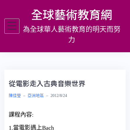
跳
全球藝術教育網
至
主
為全球華人藝術教育的明天而努
要
內
力
容
從電影走入古典音樂世界
陳佳瑩
–
亞洲地區
–
2012/8/24
課程內容:
1.當電影遇上Bach