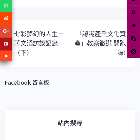
文
七彩夢幻的人生－
「認識產業文化資
章
導
蔣文滔訪談記錄
產」教案徵選 開跑
覽
（下）
囉!
Facebook 留言板
站內搜尋