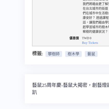
我們將藉由更了解
在台北城市的街道
們在城市中生活樹
康安好？ 透過課
話，讓我們藉由學
起學習城市的樹木
察樹的健康狀況？
優惠價
TWD
0
Buy Tickets
標籤:
攀樹師
樹木學
藝鼠
文
藝鼠25周年慶-藝鼠大揭密，創藝燈
章
趴
導
覽