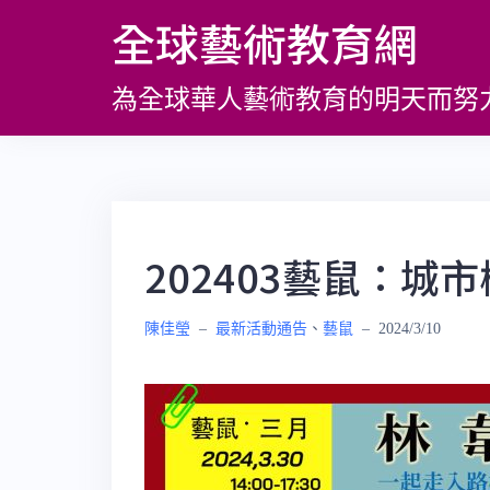
跳
全球藝術教育網
至
主
為全球華人藝術教育的明天而努
要
內
容
202403藝鼠：城
陳佳瑩
–
最新活動通告
、
藝鼠
–
2024/3/10