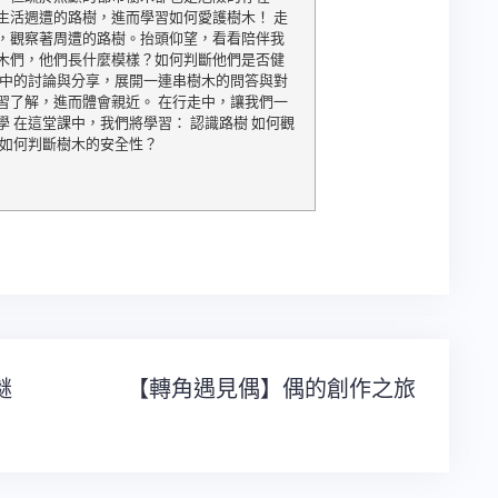
生活週遭的路樹，進而學習如何愛護樹木！ 走
，觀察著周遭的路樹。抬頭仰望，看看陪伴我
木們，他們長什麼模樣？如何判斷他們是否健
程中的討論與分享，展開一連串樹木的問答與對
習了解，進而體會親近。 在行走中，讓我們一
學 在這堂課中，我們將學習： 認識路樹 如何觀
 如何判斷樹木的安全性？
謎
【轉角遇見偶】偶的創作之旅