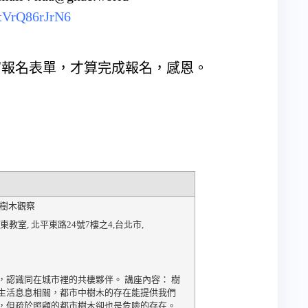
tVrQ86rJrN6
寫報名表單，才算完成報名，感恩。
市樹木觀察
北東教室
,
北平東路24號7樓之4
,
台北市
,
，認識同在城市裡的共棲夥伴。 講座內容： 樹
生活息息相關，都市中樹木的存在能提供我們
，但疏於照顧的都市樹木卻也是危險的存在。