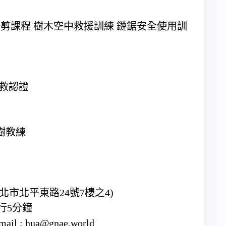
官
木修剪課程 樹木空中救援訓練 鏈鋸安全使用訓
中拯救認證
攀樹教練
市北平東路24號7樓之4)
行5分鐘
 : hua@gnae.world