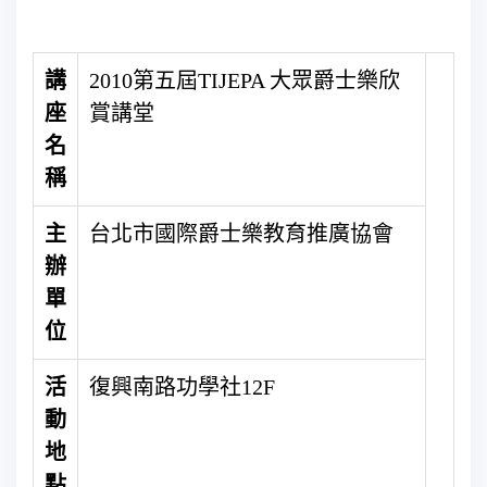
講
2010第五屆TIJEPA 大眾爵士樂欣
座
賞講堂
名
稱
主
台北市國際爵士樂教育推廣協會
辦
單
位
活
復興南路功學社12F
動
地
點