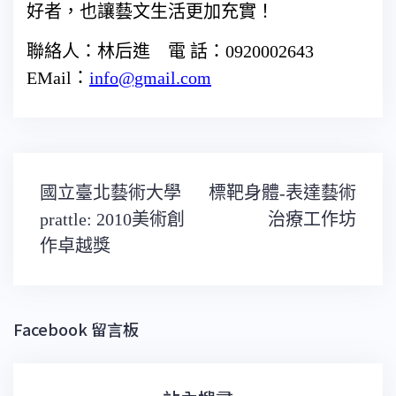
好者，也讓藝文生活更加充實！
聯絡人：林后進 電 話：0920002643
EMail：
info@gmail.com
文
國立臺北藝術大學
標靶身體-表達藝術
章
導
prattle: 2010美術創
治療工作坊
覽
作卓越獎
Facebook 留言板