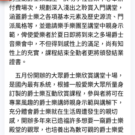
付費場次，規劃深入淺出之聆賞入門講堂，
涵蓋爵士樂之各項基本元素及歷史源流、門
派風格等，並邀請樂手樂團至講堂中親身示
範，俾使愛樂者於夏日即將到來之多場爵士
音樂會中，不但得到感性上的滿足，尚有知
性上的充實，課程結束全勤者更將頒發結業
證書。
五月份開辦的大眾爵士樂欣賞講堂十場，
是國內最有系統，根據一般愛樂大眾所量身
訂製的爵士樂互動欣賞課程，參與者將可在
專業風趣的爵士樂講師親身示範與講解下，
充分體會爵士樂就在生活周遭發生的親切
感，開辦多年來已造福許多想要一窺爵士樂
殿堂的觀眾，也培養出為數可觀的爵士樂愛