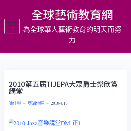
跳
全球藝術教育網
至
主
為全球華人藝術教育的明天而努
要
內
力
容
2010第五屆TIJEPA大眾爵士樂欣賞
講堂
陳佳瑩
–
亞洲地區
–
2010/4/18