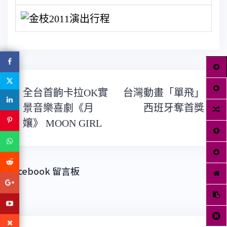
文
全台首齣卡拉OK實
台灣動畫「單飛」
章
導
景音樂喜劇《月
西班牙奪首獎
覽
孃》 MOON GIRL
Facebook 留言板