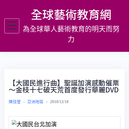
跳
全球藝術教育網
至
主
為全球華人藝術教育的明天而努
要
內
力
容
【大國民進行曲】聖誕加演感動催票
～金枝十七破天荒首度發行華麗DVD
陳佳瑩
–
亞洲地區
–
2010/12/18