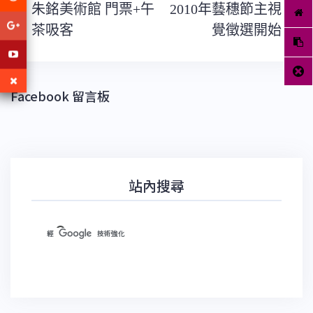
文
朱銘美術館 門票+午
2010年藝穗節主視
章
導
茶吸客
覺徵選開始
覽
Facebook 留言板
站內搜尋