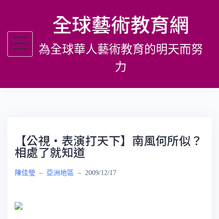
跳
全球藝術教育網
至
主
為全球華人藝術教育的明天而努
要
內
力
容
【公視‧表演打天下】南風何所似？
相處了就知道
陳佳瑩
–
亞洲地區
–
2009/12/17