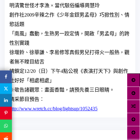
明清驚世怪才李漁 × 當代駭俗編導周慧玲
創作社
2009
辛辣之作《少年金釵男孟母》巧掀性別、情
慾話題
「南風」蠢動，生熟男一跤定情，開啟「男孟母」的跨
性別實踐
徐堰鈴、徐華謙、李易修等真假男兒打得火一般熱，觀
者無不瞠目結舌
請鎖定
12/20
（日）下午
4
點公視《表演打天下》與創作
社好好「相處相處」
※敬告諸觀眾：畫面香豔，請預先養三日眼睛。
精采節目預告：
http://www.wretch.cc/blog/lightsup/1052435