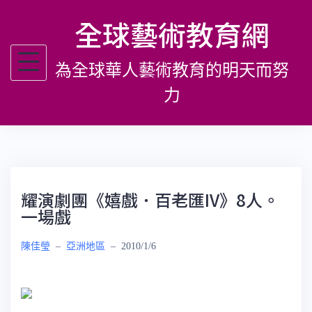
跳
全球藝術教育網
至
主
為全球華人藝術教育的明天而努
要
內
力
容
耀演劇團《嬉戲．百老匯IV》8人。
一場戲
陳佳瑩
–
亞洲地區
–
2010/1/6