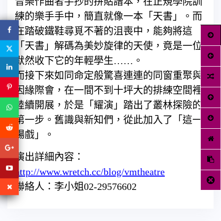
音樂作曲者手抄的拼貼譜本，在正規學院訓
練的樂手手中，簡直就像一本「天書」。而
在踏破鐵鞋尋覓不著的沮喪中，能夠將這
「天書」解碼為美妙旋律的天使，竟是一位
默然收下它的年輕學生……。
而接下來如同命定般驚喜連連的同窗重聚與
因緣際會，在一間不到十坪大的排練空間裡
陸續開展，於是「耀演」踏出了叢林探險的
第一步。舊識與新知們，從此加入了「這一
場戲」。
演出詳細內容：
http://www.wretch.cc/blog/vmtheatre
聯絡人：李小姐02-29576602