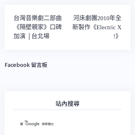
文
台灣音樂劇二部曲
河床劇團2010年全
章
導
《隔壁親家》口碑
新製作《Electric X
覽
加演 │台北場
!》
Facebook 留言板
站內搜尋