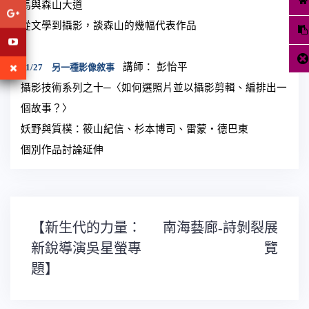
馬與森山大道
從文學到攝影，談森山的幾幅代表作品
講師： 彭怡平
11/27
另一種影像敘事
攝影技術系列之十─〈如何選照片並以攝影剪輯、編排出一
個故事？〉
妖野與質樸：筱山紀信、杉本博司、雷蒙‧德巴東
個別作品討論延伸
文
【新生代的力量：
南海藝廊-詩剝裂展
章
導
新銳導演吳星螢專
覽
覽
題】