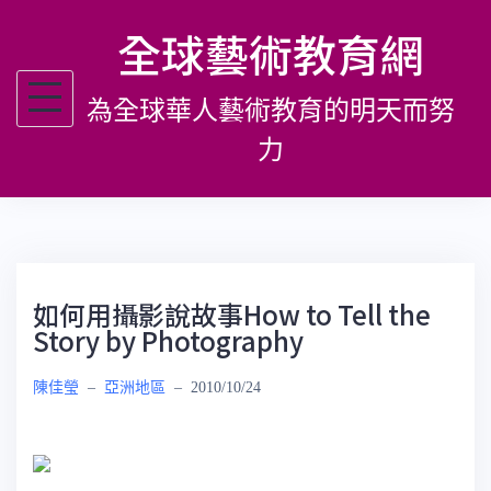
跳
全球藝術教育網
至
主
為全球華人藝術教育的明天而努
要
內
力
容
如何用攝影說故事How to Tell the
Story by Photography
陳佳瑩
–
亞洲地區
–
2010/10/24