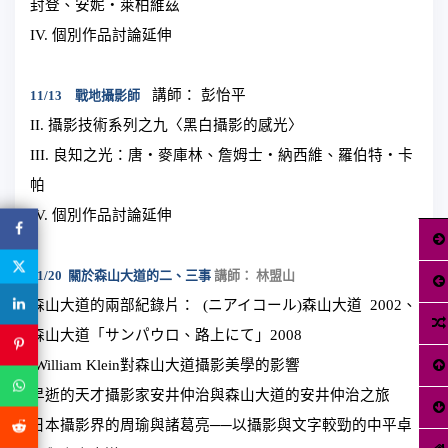
封登、安妮‧萊柏維茲
IV.
個別作品討論延伸
講師： 彭怡平
11/13
戰地攝影師
II.
攝影技術系列之九〈黑白攝影的感光〉
III.
良知之光：唐‧麥庫林、詹姆士‧納西維、羅伯特‧卡
帕
IV.
個別作品討論延伸
11/20
關於森山大道的二、三事
講師： 林盟山
森山大道的兩部紀錄片：
(
ニアイコール
)
森山大道
2002
、
森山大道「サンパウロ、路上にて」
2008
William Klein
對森山大道攝影美學的影響
早逝的天才攝影家安井仲治與森山大道的安井仲治之旅
日本攝影界的周瑜與諸葛亮──以攝影與文字較勁的中平卓