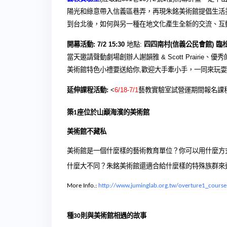
陽光和綠意帶入信義區巷弄，再現朱銘美術館提倡生活
到台北後，如何與另一種在地文化產生全新的交流、互
四四南村
信義公民會館
臨
開幕活動
:
7/2 15:30
地點
:
(
)
當天邀請聲動劇場創辦人謝韻雅
& Scott Prairie
、優秀
美術館特色小禮要送給你
,
歡迎大手牽小手，一同來玩耍
延伸課程活動
:
<
6/18-7/1
藝教實驗室試營運期間報名課
築
座位於山巔海濱的美術館
1
美術館不藏私
美術館是一個什麼樣的藝術教育單位？你可以用什麼方
什麼大不同？朱銘美術館還適合給什麼樣的特殊族群來
More Info.:
http://www.juminglab.org.tw/overture1_course
種
則與美術館相遇的故事
30