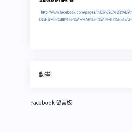
立即成為我們的粉絲
:
http://www.facebook.com/pages/%E6%9C%
D%E6%95%99%E5%AF%A6%E9%A9%97%E5%AE%A4-Ar
文
動畫
章
導
覽
Facebook 留言板