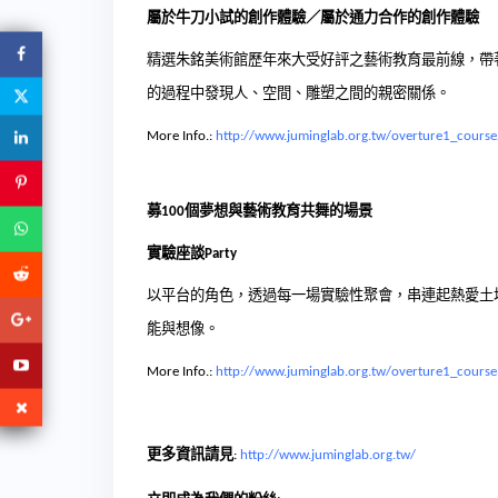
屬於牛刀小試的創作體驗
／屬於通力合作的創作體驗
精選朱銘美術館歷年來大受好評之藝術教育最前線
，帶
的過程中
發現人、空間、雕塑之間的親密關係。
More Info.:
http://www.juminglab.org.tw/overture1_course
募
個夢想與藝術教育共舞的場景
100
實驗座談
Party
以平台的角色，透過每一場實驗性聚會，串連起熱愛土
能與想像。
More Info.:
http://www.juminglab.org.tw/overture1_course
更多資訊請見
:
http://www.juminglab.org.tw/