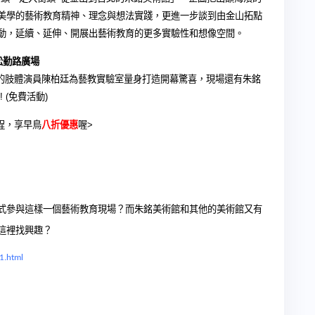
美學的藝術教育精神、理念與想法實踐，更進一步談到由金山拓點
動，延續、延伸、開展出藝術教育的更多實驗性和想像空間。
松勤路廣場
的肢體演員陳柏廷為藝教實驗室量身打造開幕驚喜，現場還有朱銘
! (
免費活動
)
八折優惠
程，享早鳥
喔
>
式參與這樣一個藝術教育現場？而朱銘美術館和其他的美術館又有
這裡找興趣
？
1.html