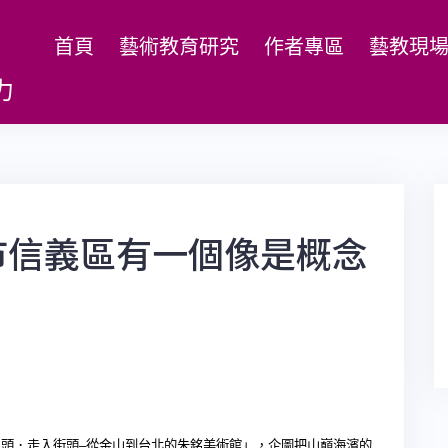
首頁
藝術教育研究
作者專區
藝教現
力
市信義區有一個像是概念
山頭．走入街頭
–
從金山到台北的朱銘美術館」，企圖把山巔海濱的