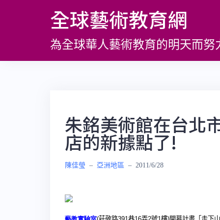
跳
全球藝術教育網
至
主
為全球華人藝術教育的明天而努
要
內
容
朱銘美術館在台北
店的新據點了!
陳佳瑩
–
亞洲地區
–
2011/6/28
藝教實驗室
(
莊敬路
391
巷
16
弄
2
號
1
樓
)
開幕計畫「走下