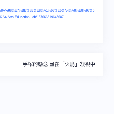
B1%E9%8A%98%E7%BE%8E%E8%A1%93%E9%A4%A8%E8%97%9
ts-Education-Lab/137666819643607
手塚的懸念 盡在「火鳥」凝視中