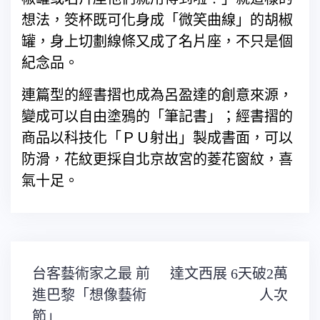
想法，筊杯既可化身成「微笑曲線」的胡椒
罐，身上切劃線條又成了名片座，不只是個
紀念品。
連篇型的經書摺也成為呂盈達的創意來源，
變成可以自由塗鴉的「筆記書」；經書摺的
商品以科技化「ＰＵ射出」製成書面，可以
防滑，花紋更採自北京故宮的菱花窗紋，喜
氣十足。
文
台客藝術家之最 前
達文西展 6天破2萬
章
導
進巴黎「想像藝術
人次
覽
節」