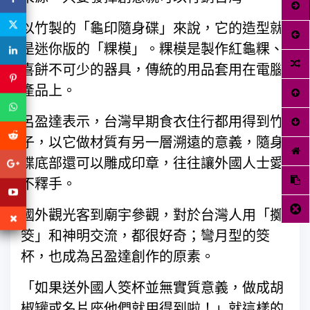
以竹製的「龜印隨身碟」來說，它的造型就
是迷你版的「粿模」。粿模是製作紅龜粿、
喜餅不可少的器具，傳統的用品套用在電腦
產品上。
呂盈達表示，台灣早期食衣住行都用得到竹
子，以它做材質有另一層溯遠的意義，隨身
碟底部還可以雕成印章，往往讓外國人士愛
不釋手。
國外觀光客到廟宇參觀，對於台灣人用「擲
筊」和神明交流，都很好奇；彎月型的筊
杯，也成為呂盈達創作的原素。
「如果送外國人筊杯並無實質意義，做成胡
椒罐或名片座他們就用得到啦！」就這樣的