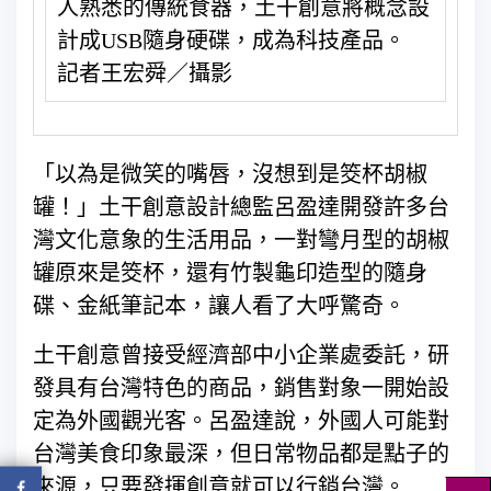
人熟悉的傳統食器，土干創意將概念設
計成USB隨身硬碟，成為科技產品。
記者王宏舜／攝影
「以為是微笑的嘴唇，沒想到是筊杯胡椒
罐！」土干創意設計總監呂盈達開發許多台
灣文化意象的生活用品，一對彎月型的胡椒
罐原來是筊杯，還有竹製龜印造型的隨身
碟、金紙筆記本，讓人看了大呼驚奇。
土干創意曾接受經濟部中小企業處委託，研
發具有台灣特色的商品，銷售對象一開始設
定為外國觀光客。呂盈達說，外國人可能對
台灣美食印象最深，但日常物品都是點子的
來源，只要發揮創意就可以行銷台灣。