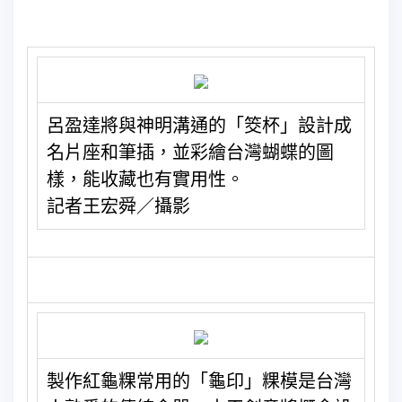
呂盈達將與神明溝通的「筊杯」設計成
名片座和筆插，並彩繪台灣蝴蝶的圖
樣，能收藏也有實用性。
記者王宏舜／攝影
製作紅龜粿常用的「龜印」粿模是台灣