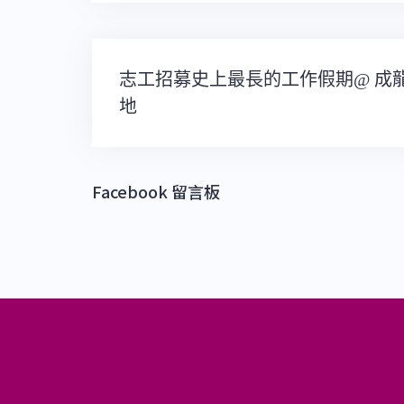
文
志工招募史上最長的工作假期@ 成
章
地
導
覽
Facebook 留言板