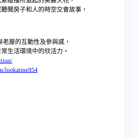
元素碰撞所激起的美麗火花，
或聽聞房子和人的時空交會故事，
。
與老屋的互動性及參與感，
日常生活環境中的欣活力。
tion/
om/lookatme954