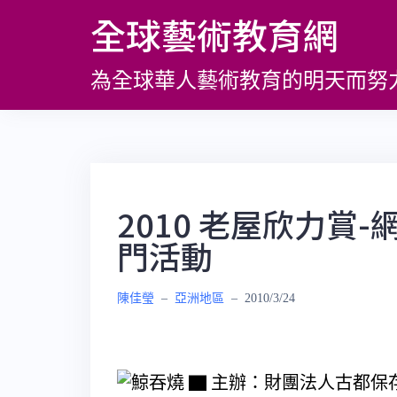
跳
全球藝術教育網
至
主
為全球華人藝術教育的明天而努
要
內
容
2010 老屋欣力賞
門活動
陳佳瑩
–
亞洲地區
–
2010/3/24
▇ 主辦：財團法人古都保