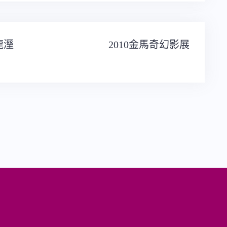
龍溼
2010金馬奇幻影展