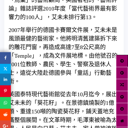
論」雜誌評選2010年度「當代藝術界最有影
響力的100人」，艾未未排行第13。
2007年舉行的德國卡賽爾文件展，艾未未是
風頭最健的藝術家。他將明清舊建築拆下來
的雕花門窗，再造成高達7至8公尺高的
「Temple」，成為文件展地標。由他號召的
1001位教師、農民、學生、警察及退休人
士，遠從大陸赴德國參與「童話」行動藝
術。
英國泰特現代藝術館從去年10月迄今，展出
艾未未的「葵花籽」。在景德鎮燒製的1億
顆、重達150噸的陶瓷葵花籽，鋪天蓋地充
滿整個展間。在文革時期，毛澤東被喻為太