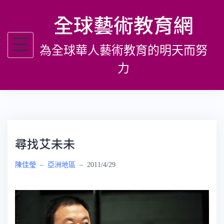
跳
全球藝術教育網
至
主
為全球華人藝術教育的明天而努
要
內
力
容
尋找艾未未
陳佳瑩
–
亞洲地區
–
2011/4/29