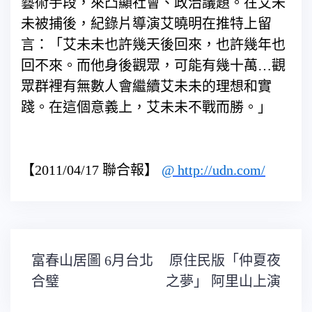
藝術手段，來凸顯社會、政治議題。在艾未
未被捕後，紀錄片導演艾曉明在推特上留
言：「艾未未也許幾天後回來，也許幾年也
回不來。而他身後觀眾，可能有幾十萬…觀
眾群裡有無數人會繼續艾未未的理想和實
踐。在這個意義上，艾未未不戰而勝。」
【2011/04/17 聯合報】
@
http://udn.com/
文
富春山居圖 6月台北
原住民版「仲夏夜
章
導
合璧
之夢」 阿里山上演
覽