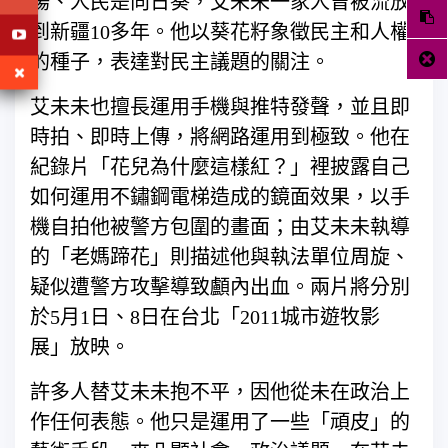
陽、人民是向日葵，艾未未一家人曾被流放
到新疆10多年。他以葵花籽象徵民主和人權
的種子，表達對民主議題的關注。
艾未未也擅長運用手機與推特發聲，並且即
時拍、即時上傳，將網路運用到極致。他在
紀錄片「花兒為什麼這樣紅？」裡披露自己
如何運用不鏽鋼電梯造成的鏡面效果，以手
機自拍他被警方包圍的畫面；由艾未未執導
的「老媽蹄花」則描述他與執法單位周旋、
疑似遭警方攻擊導致顱內出血。兩片將分別
於5月1日、8日在台北「2011城市遊牧影
展」放映。
許多人替艾未未抱不平，因他從未在政治上
作任何表態。他只是運用了一些「頑皮」的