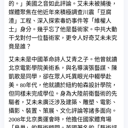
的。」美國之音如此評論。艾未未被捕後，
媒體聚焦在他近年來積極調查川震「豆腐
渣」工程、深入探索毒奶事件等「維權人
士」身分。幾乎忘了他是藝術家。中共大動
干戈對付一位藝術家，更令人好奇艾未未究
竟是誰？
艾未未是中國革命詩人艾青之子。他曾就讀
北京電影學院美術系，與名導演張藝謀、陳
凱歌是同學，卻在眾人吒異眼光中輟學赴
美。80年代，他就讀於紐約帕森設計學院，
但同樣未完成學位。身為大陸前衛藝術的先
驅者，艾未未廣泛涉及建築、雕塑、電影、
攝影、裝置、策展、文化評論等諸多面向。
2008年北京奧運會時，他擔任國家體育場
「鳥巢」的藝術顧問。英國著名的「藝術評