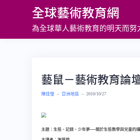
跳
全球藝術教育網
至
主
為全球華人藝術教育的明天而努
要
內
容
藝鼠－藝術教育論壇 
陳佳瑩
–
亞洲地區
–
2010/10/27
主題：生態、記錄、少年夢──關於生態教學與兒童的
主講者：謝基煌