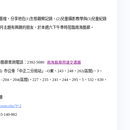
基煌，分享他在
(1)
生態觀察記錄、
(2)
兒童攝影教學與
(3)
兒童紀錄
月主題有興趣的朋友，於本週六下午準時蒞臨南海藝廊。
海藝廊查詢電話：
2392-5080
南海藝廊周邊交通圖
口
)
市公車「中正二分局站」
–O
東、
243
、
248
、
262(
區間
)
、
3
、
」
–204
、
204(
區間
)
、
227
、
235
、
241
、
244
、
295
、
5
、
532
、
630
、
邊
forum.php?f=2
55-140-902