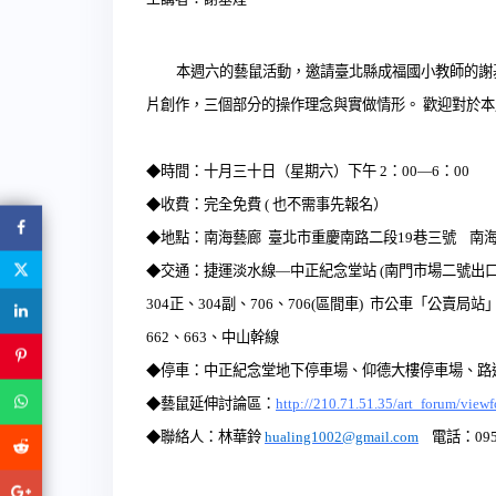
本週六的藝鼠活動，邀請臺北縣成福國小教師的謝
片創作，三個部分的操作理念與實做情形。
歡迎對於本
◆時間：十月三十日（星期六）下午
2
：
00
—
6
：
00
◆收費：完全免費
(
也不需事先報名）
◆地點：南海藝廊
臺北市重慶南路二段
19
巷三號
南
◆交通：捷運淡水線
—
中正紀念堂站
(
南門市場二號出
304
正、
304
副、
706
、
706(
區間車
)
市公車「公賣局站
662
、
663
、中山幹線
◆停車：中正紀念堂地下停車場、仰德大樓停車場、路
◆藝鼠延伸討論區：
http://210.71.51.35/art_forum/view
◆聯絡人：林華鈴
hualing1002@gmail.com
電話：
09