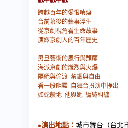
戲中戲中戲
跨越百年的愛恨嗔癡
台前幕後的藝事浮生
從京劇視角看生命故事
演繹京劇人的百年歷史
男旦藝術的風行與頹靡
海派京劇的熾烈與火爆
隔絕與偷渡
禁錮與自由
看一股幽靈
自舞台扮演中挣出
如蛇般地
他與她
繾綣糾纏
演出地點：
城市舞台（台北
●