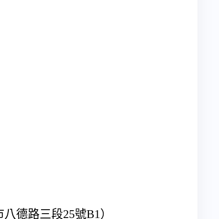
市八德路三段
25
號
B1
）