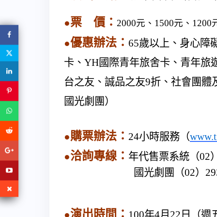
票
價
：
●
2000
元、
1500
元、
1200
優惠辦法：
●
65
歲以上、身心障
卡、
YH
國際青年旅舍卡、青年旅
台之友、誠品之友
9
折、社會團體
國光劇團）
購票辦法
：
●
24
小時服務（
www.t
洽詢專線：
●
年代售票系統（
02
國光劇團（
02
）
29
演出時間：
●
100
年
4
月
22
日（週