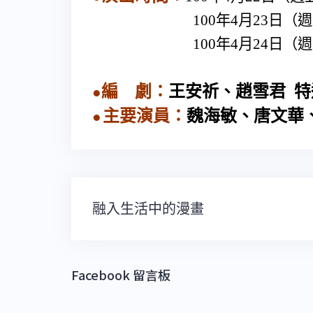
100
年
4
月
23
日（週
100
年
4
月
24
日（週
編
劇：
王安祈、趙雪君
特
●
主要演員：
魏海敏、唐文華
●
文
融入生活中的漫畫
章
導
覽
Facebook 留言板