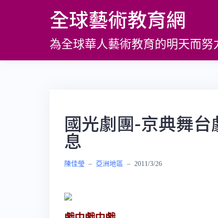
跳
全球藝術教育網
至
主
為全球華人藝術教育的明天而努
要
內
容
國光劇團-京典舞台
息
陳佳瑩
–
亞洲地區
–
2011/3/26