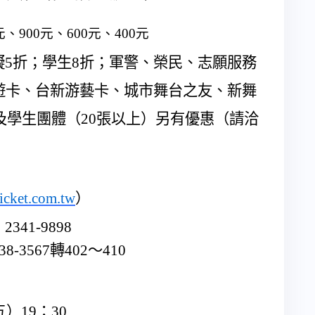
元、
900
元、
600
元、
400
元
礙
5
折；學生
8
折；軍警、榮民、志願服務
遊卡、台新游藝卡、城市舞台之友、新舞
及學生團體（
20
張以上）另有優惠（請洽
icket.com.tw
）
）
2341-9898
38-3567
轉
402
～
410
五）
19
：
30