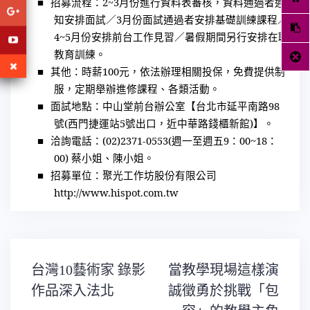
■
招募流程：
2~3
月份進行資料表審核，資料通過者通
知安排面試／
3
月份面試通過者安排基礎訓練課程／
4~5
月份安排前台工作見習／暑假期間另行安排在職
教育訓練。
■
其他：時薪
100
元，依法辦理相關投保，免費提供制
服，定期舉辦進修課程、各類活動。
■
面試地點：中山堂前台辦公室【台北市延平南路
98
號
(
西門捷運站
5
號出口，近中華路錢櫃新館
)
】。
■
洽詢電話：
(02)2371-0553(
週一至週五
9
：
00~18
：
00)
蔡小姐、陳小姐。
■
招募單位：聚光工作坊股份有限公司
http://www.hispot.com.tw
文
台灣10藝術家 錄影
當教學現場這樣演
章
導
作品深入法北
誠徵勇於挑戰「包
覽