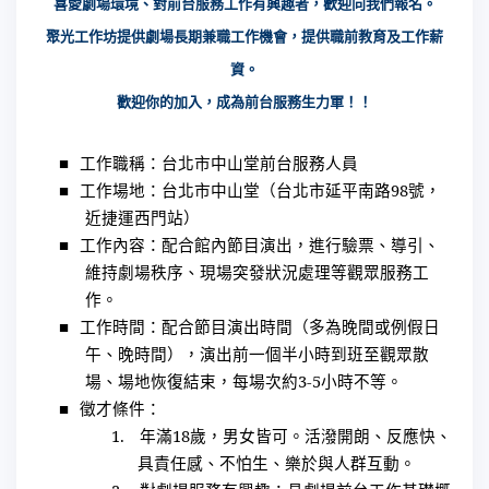
喜愛劇場環
境
、對前台服務工作有興趣者，歡迎向我們報
名
。
聚
光工作坊提供劇場長期兼職工作機會，提供職前教育及工作薪
資。
歡迎你的加入，成為前台服務生力軍！！
■
工作職稱：台北市中山堂前台服務人員
■
工作場地：台北市中山堂（台北市延平南路
98
號，
近捷運西門站）
■
工作內容：配合館內節目演出，進行驗票、導引、
維持劇場秩序、現場突發狀況處理等觀眾服務工
作。
■
工作時間：配合節目演出時間（多為晚間或例假日
午、晚時間），演出前一個半小時到班至觀眾散
場、場地恢復結束，每場次約
3-5
小時不等。
■
徵才條件：
1.
年滿
18
歲，男女皆可。活潑開朗、反應快、
具責任感、不怕生、樂於與人群互動。