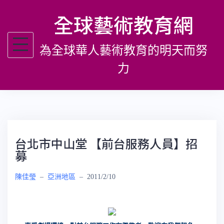
跳
全球藝術教育網
至
主
為全球華人藝術教育的明天而努
要
內
力
容
台北市中山堂 【前台服務人員】招
募
陳佳瑩
–
亞洲地區
–
2011/2/10