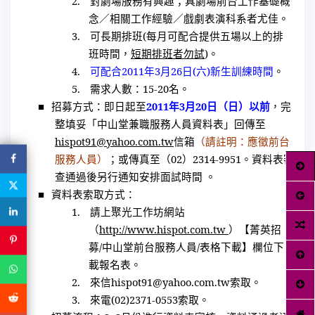
2.
對劇場服務有興趣；具劇場前台工作基礎概
念／相關工作經驗／戲劇表演科系者尤佳。
3.
可長期排班
(
每月可配合提供五場以上的排
班時間，
短期排班者勿試
)
。
4.
可配合
2011
年
3
月
26
日
(
六
)
新生訓練時間
。
5.
需求人數：
15-20
名。
■
招募方式：即日起至
2011
年
3
月
20
日（日）以前
，完
整填妥「中山堂兼職服務人員資料表」回傳至
hispot91@yahoo.com.tw
信箱
（請註明：應徵前台
服務人員）
；或傳真至（
02
）
2314-9951
。資料表審
查通過後另行通知安排面試時間 。
■
資料表索取方式：
1.
請上聚光工作坊網站
（
http://www.hispot.com.tw
）【菁英招
募
/
中山堂前台服務人員
/
表格下載】欄位下
載報名表。
2.
來信
hispot91@yahoo.com.tw
索取。
3.
來電
(02)2371-0553
索取。