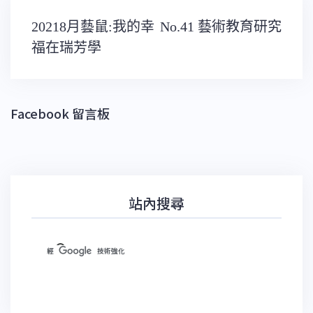
文
20218月藝鼠:我的幸
No.41 藝術教育研究
章
導
福在瑞芳學
覽
Facebook 留言板
站內搜尋