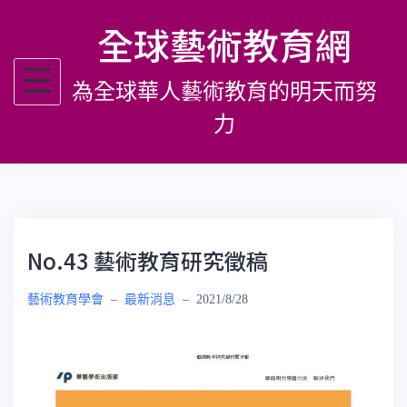
跳
全球藝術教育網
至
主
為全球華人藝術教育的明天而努
要
內
力
容
No.43 藝術教育研究徵稿
藝術教育學會
–
最新消息
–
2021/8/28