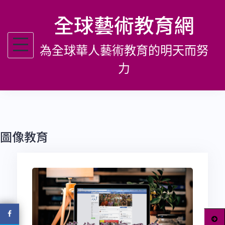
跳
全球藝術教育網
至
主
為全球華人藝術教育的明天而努
要
內
力
容
圖像教育