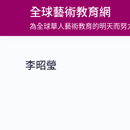
跳
全球藝術教育網
至
主
為全球華人藝術教育的明天而努
要
內
容
李昭瑩