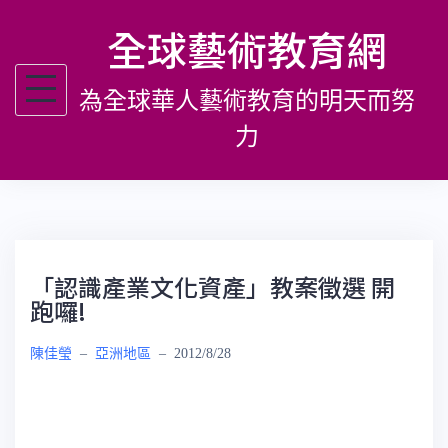
跳
全球藝術教育網
至
主
為全球華人藝術教育的明天而努
要
內
力
容
「認識產業文化資產」教案徵選 開
跑囉!
陳佳瑩
–
亞洲地區
–
2012/8/28