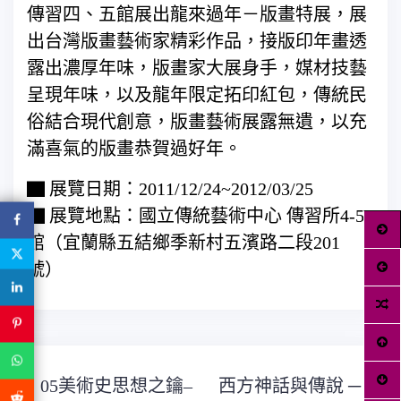
傳習四、五館展出龍來過年－版畫特展，展
出台灣版畫藝術家精彩作品，接版印年畫透
露出濃厚年味，版畫家大展身手，媒材技藝
呈現年味，以及龍年限定拓印紅包，傳統民
俗結合現代創意，版畫藝術展露無遺，以充
滿喜氣的版畫恭賀過好年。
▇ 展覽日期：2011/12/24~2012/03/25
▇ 展覽地點：國立傳統藝術中心 傳習所4-5
館（宜蘭縣五結鄉季新村五濱路二段201
號）
文
05美術史思想之鑰–
西方神話與傳說 ─
章