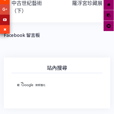
導
中古世紀藝術
羅浮宮珍藏展
覽
（下）
Facebook 留言板
站內搜尋