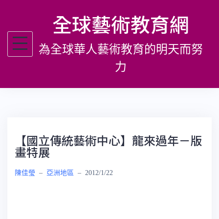
跳
全球藝術教育網
至
主
為全球華人藝術教育的明天而努
要
內
力
容
【國立傳統藝術中心】龍來過年－版
畫特展
陳佳瑩
–
亞洲地區
–
2012/1/22