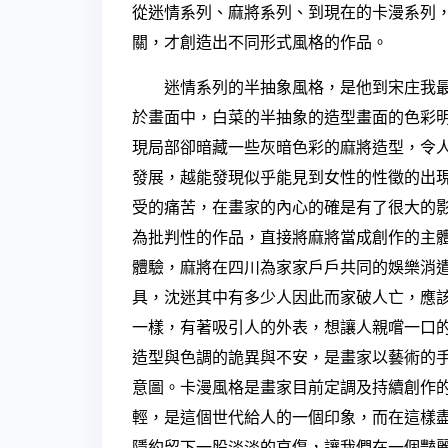
從迷情系列、麻將系列、到現在的卡漫系列
關，才創造出不同形式風格的作品。
迷情系列的半抽象風格，是他到宋庄我最
於畫面中，白菜的半抽象的造型畫面的色彩
現局部卻暗藏一些灰暗色彩的麻將造型，令
發展，越能發現似乎能見到女性的性徵的出
受的痛苦，在畫家的內心的確是有了很大的
為批判性的作品，直接將麻將當成創作的主
體驗，麻將在四川為家家戶戶共同的娛樂消
具，沈迷其中有多少人因此而家破人亡，應
一樣，有著吸引人的外表，想讓人親嚐一口
造型與色調的詭異與不安，是畫家以藝術的
意圖。卡漫風格是畫家目前定調及持續創作
輕，是這個世代給人的一個印象，而在這樣
隱約留下一股淡淡的哀傷，讓我們在一個豔