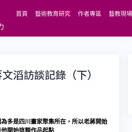
首頁
藝術教育研究
作者專區
藝教現
力
蔣文滔訪談記錄（下）
因為多是四川畫家聚集所在，所以老蔣開始
是他開始這類作品起點