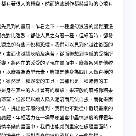
，都有著很大的轉變，然而這些創作都與當時的心境有
先見到的畫風，乍看之下，一種虛幻浪漫的感覺瀰漫
明亮對比強烈，都使人見之有著一種，但細看時，卻發
人觀之卻有些不悅與恐懼。我們可以見到他越往後面的
現，畫面也越趨灰暗及痛苦，從而聯想到情感的受挫所
影響，將內在的感受的呈現在畫面中。麻將系列是他較
體，以麻將為造型元素，應該是他身為四川人做直接的
遣，雖然是一種娛樂的工具，當卻也是一種賭博的工
該是身在其中的人才會有的體驗，果凍般的麻將像糖果
的慾望，但卻足以讓人陷入泥沼而無法自拔，而從畫面
手法，提出他深層的批判，我們也不難從中發現畫家的
的議題，年輕活力在一場華麗盛宴中盡情無度的揮霍年
盡情享樂的畫面中，我們也能感到畫家在處理畫面時，
麗的場景中，面對青春的無度消耗有了一些警惕。