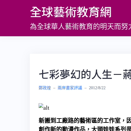
跳
全球藝術教育網
至
主
為全球華人藝術教育的明天而努
要
內
容
七彩夢幻的人生－
鄭政煌
–
兩岸畫家評議
–
2012/8/22
新搬到工廠路的藝術區的工作室，
創作新的動漫作品，大頭娃娃系列