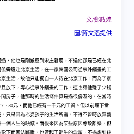
文/鄭政煌
圖/蔣文滔提供
相遇，他也是剛搬遷到宋庄發展，不過他卻是已經在北
關係需遠赴北京生活，在一家韓國公司從事外銷畫的工
北京生活，故他只能獨自一人待在北京工作，而為了家
暫且放下，專心從事外銷畫的工作，這也讓他賺了少錢
一間房子，他那時的生活條件算是過很優渥的，在當時
7、80元，而他已經有一千元的工資。但以前埋下當
滅，只是因為老婆孩子的生活所需，不得不暫時放棄藝
是一個人生的缺憾。而後來因為某些原因導致離婚，但
陰影下而無法跳脫，也曾起了輕生的念頭，不過想到孩