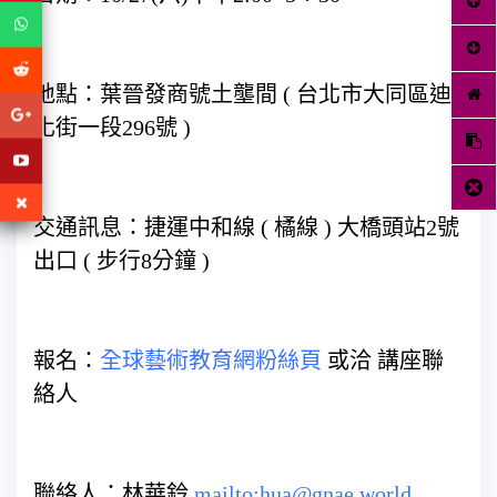
地點：葉晉發商號土壟間 ( 台北市大同區迪
化街一段296號 )
交通訊息：捷運中和線 ( 橘線 ) 大橋頭站2號
出口 ( 步行8分鐘 )
報名：
全球藝術教育網粉絲頁
或洽 講座聯
絡人
聯絡人：林華鈴
mailto:hua@gnae.world