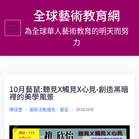
跳
全球藝術教育網
至
主
為全球華人藝術教育的明天而努
要
內
力
容
10月藝鼠:聽見X觸見X心見-創造黑暗
裡的美學風景
陳佳瑩
–
最新活動通告
、
藝鼠
–
2018/10/8