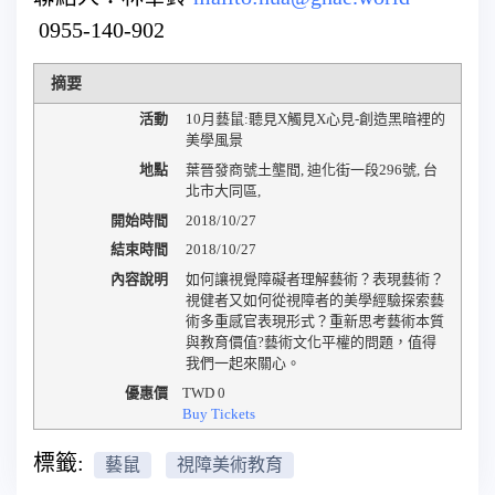
0955-140-902
摘要
活動
10月藝鼠:聽見X觸見X心見-創造黑暗裡的
美學風景
地點
葉晉發商號土壟間
,
迪化街一段296號
,
台
北市大同區
,
開始時間
2018/10/27
結束時間
2018/10/27
內容說明
如何讓視覺障礙者理解藝術？表現藝術？
視健者又如何從視障者的美學經驗探索藝
術多重感官表現形式？重新思考藝術本質
與教育價值?藝術文化平權的問題，值得
我們一起來關心。
優惠價
TWD
0
Buy Tickets
標籤:
藝鼠
視障美術教育