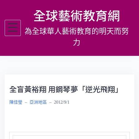
跳
全球藝術教育網
至
主
為全球華人藝術教育的明天而努
要
內
力
容
全盲黃裕翔 用鋼琴夢「逆光飛翔」
陳佳瑩
–
亞洲地區
–
2012/9/1