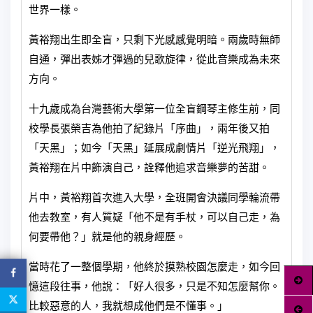
世界一樣。
黃裕翔出生即全盲，只剩下光感感覺明暗。兩歲時無師
自通，彈出表姊才彈過的兒歌旋律，從此音樂成為未來
方向。
十九歲成為台灣藝術大學第一位全盲鋼琴主修生前，同
校學長張榮吉為他拍了紀錄片「序曲」，兩年後又拍
「天黑」；如今「天黑」延展成劇情片「逆光飛翔」，
黃裕翔在片中飾演自己，詮釋他追求音樂夢的苦甜。
片中，黃裕翔首次進入大學，全班開會決議同學輪流帶
他去教室，有人質疑「他不是有手杖，可以自己走，為
何要帶他？」就是他的親身經歷。
當時花了一整個學期，他終於摸熟校園怎麼走，如今回
憶這段往事，他說：「好人很多，只是不知怎麼幫你。
比較惡意的人，我就想成他們是不懂事。」