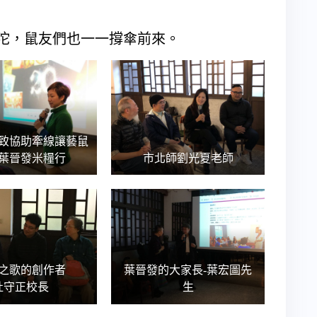
雨滂沱，鼠友們也一一撐傘前來。
致協助牽線讓藝鼠
葉晉發米糧行
市北師劉光夏老師
之歌的創作者
葉晉發的大家長-葉宏圖先
杜守正校長
生