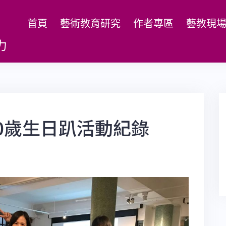
首頁
藝術教育研究
作者專區
藝教現
力
鼠20歲生日趴活動紀錄