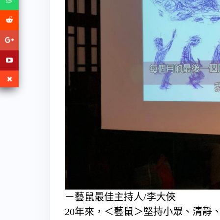
ㄧ藝鼠最佳主持人/李大俠
20年來，＜藝鼠＞堅持小眾、清靜