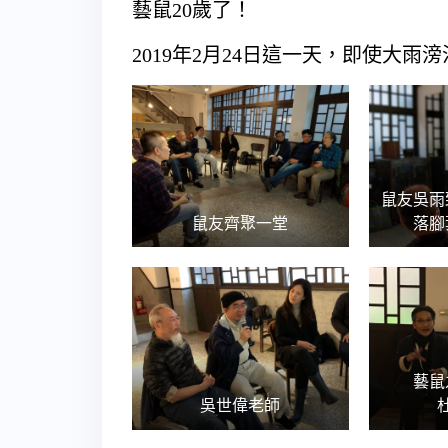
藝鼠20歲了！
2019年2月24日這一天，即使大
鼠友吳雨
鼠友齊聚一堂
落腳
藝鼠
吳世偉老師