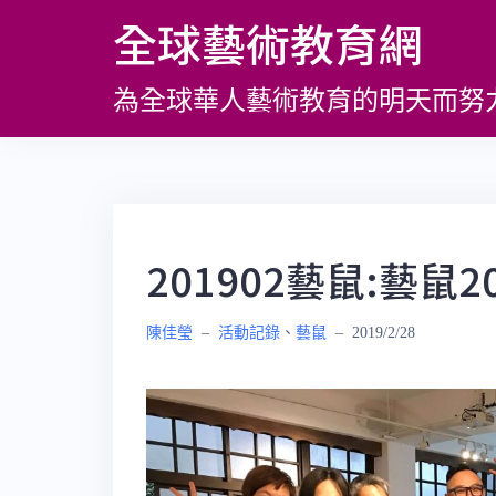
跳
全球藝術教育網
至
主
為全球華人藝術教育的明天而努
要
內
容
201902藝鼠:藝
陳佳瑩
–
活動記錄
、
藝鼠
–
2019/2/28