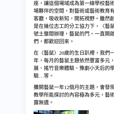
座，讓這個場域成為第一線學校藝
場夥伴的空間，對藝術或藝術教育
客廳，吸收新知，開拓視野。雖然創
是在幾位志工的分工協力下，〈藝
號土壟間辦理，藝鼠的門，一直開
們，都歡迎回來。
在〈藝鼠〉20歲的生日趴裡，我們一起
年，每月的藝鼠主題依然豐富多元
展、搖竹音樂體驗、豫劇小天后的
驗…等。
攤開藝鼠一年12個月的主題，會發
教學所能探討的內容極為多元，藝
露無遺。