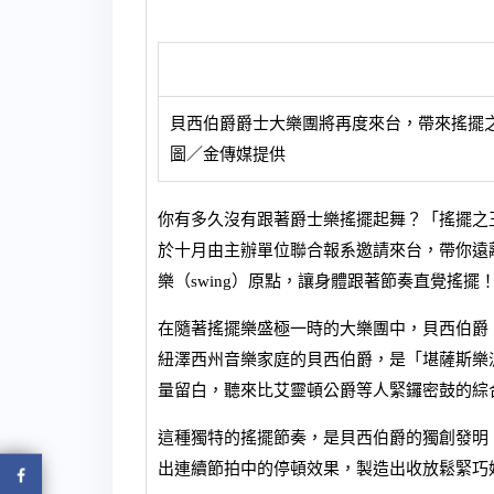
貝西伯爵爵士大樂團將再度來台，帶來搖擺
圖／金傳媒提供
你有多久沒有跟著爵士樂搖擺起舞？「搖擺之王」貝西伯
於十月由主辦單位聯合報系邀請來台，帶你遠
樂（swing）原點，讓身體跟著節奏直覺搖擺
在隨著搖擺樂盛極一時的大樂團中，貝西伯爵
紐澤西州音樂家庭的貝西伯爵，是「堪薩斯樂
量留白，聽來比艾靈頓公爵等人緊鑼密鼓的綜
這種獨特的搖擺節奏，是貝西伯爵的獨創發明
出連續節拍中的停頓效果，製造出收放鬆緊巧