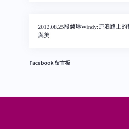
文
2012.08.25段慧琳Windy:流浪路上
章
與美
導
覽
Facebook 留言板