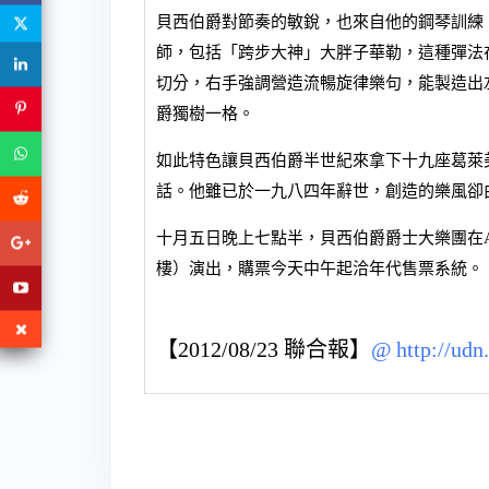
貝西伯爵對節奏的敏銳，也來自他的鋼琴訓練。他
師，包括「跨步大神」大胖子華勒，這種彈法
切分，右手強調營造流暢旋律樂句，能製造出
爵獨樹一格。
如此特色讓貝西伯爵半世紀來拿下十九座葛萊美獎
話。他雖已於一九八四年辭世，創造的樂風卻
十月五日晚上七點半，貝西伯爵爵士大樂團在ATT 
樓）演出，購票今天中午起洽年代售票系統。
【2012/08/23 聯合報】
@
http://udn