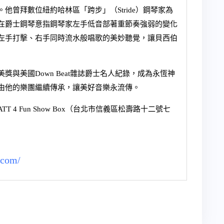
曾拜數位紐約哈林區「跨步」（Stride）鋼琴家為
在爵士鋼琴意指鋼琴家左手低音部著重節奏強弱的變化
左手打擊、右手同時流水般唱歌的美妙聽覺，讓貝西伯
與美國Down Beat雜誌爵士名人紀錄，成為永恆神
由他的樂團繼續傳承，讓美好音樂永流傳。
4 Fun Show Box（台北市信義區松壽路十二號七
.com/