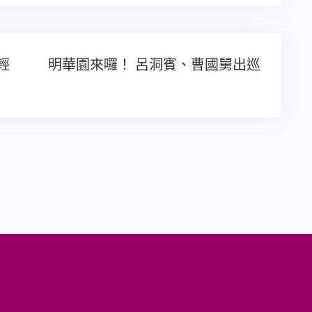
的輕
明華園來囉！ 呂洞賓、曹國舅出巡