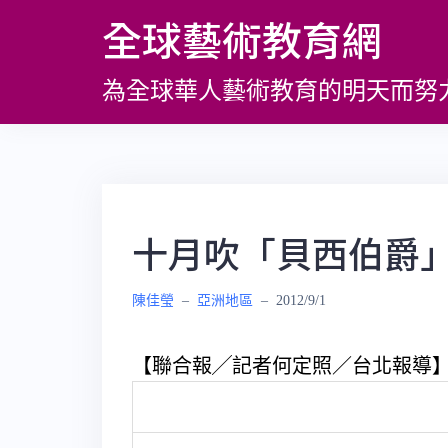
跳
全球藝術教育網
至
主
為全球華人藝術教育的明天而努
要
內
容
十月吹「貝西伯爵」
陳佳瑩
–
亞洲地區
–
2012/9/1
【聯合報╱記者何定照／台北報導