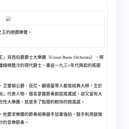
之王的絕讚樂聲。
爵爵士大樂團（Count Basie Orchestra），將
離線條酷冷的現代爵士，重返一九三○年代興起的搖擺
！
、艾靈頓公爵、班尼‧顧德曼等人都是經典大師。生於
派」代表人物，擅長掌握節奏創造搖擺感，卻又留有大
合性大樂團，就是多了點簡約輕快的微風感。
。他要求樂團的節奏組樂器手加重強拍，鼓手則用鈸做
妙的音樂節奏。