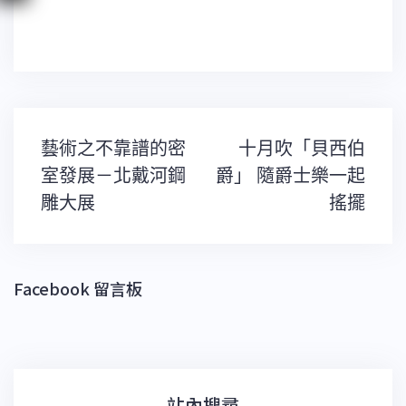
文
藝術之不靠譜的密
十月吹「貝西伯
章
導
室發展－北戴河鋼
爵」 隨爵士樂一起
覽
雕大展
搖擺
Facebook 留言板
站內搜尋