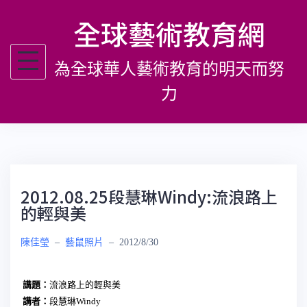
跳
全球藝術教育網
至
主
為全球華人藝術教育的明天而努
要
內
力
容
2012.08.25段慧琳Windy:流浪路上
的輕與美
陳佳瑩
–
藝鼠照片
–
2012/8/30
講題：
流浪路上的輕與美
講者：
段慧琳Windy