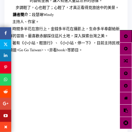
的藝術塗鴉，讓人有進入童話世界的想像。
步調輕了，心也輕了；心輕了，才真正看得見旅途中的美景。
講者簡介：
段慧琳Windy
主持人、作家。
時間多半花在旅行上，金錢多半花在攝影上，生命多半奉獻給新
鮮的冒險。最喜歡赤腳踩住這片土地，深入探索台灣之美。
著有《小小站‧輕旅行》、《小小站‧停一下》，目前主持民視
頻道<Go Go Taiwan>、<非看book>等節目。