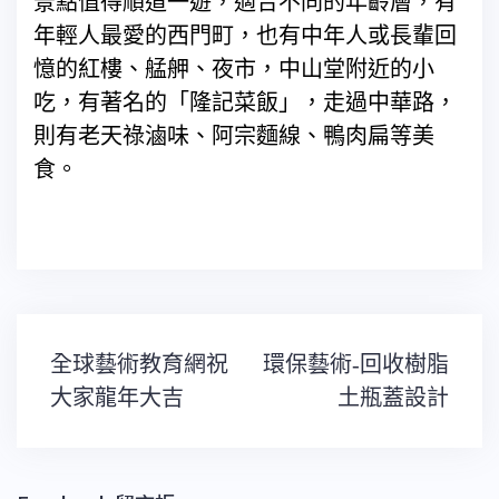
景點值得順道一遊，適合不同的年齡層，有
年輕人最愛的西門町，也有中年人或長輩回
憶的紅樓、艋舺、夜市，中山堂附近的小
吃，有著名的「隆記菜飯」，走過中華路，
則有老天祿滷味、阿宗麵線、鴨肉扁等美
食。
文
全球藝術教育網祝
環保藝術-回收樹脂
章
導
大家龍年大吉
土瓶蓋設計
覽