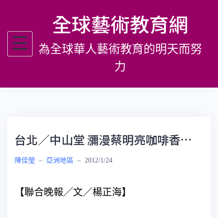
跳
全球藝術教育網
至
主
為全球華人藝術教育的明天而努
要
內
力
容
台北／中山堂 瀰漫蔡明亮咖啡香…
陳佳瑩
–
亞洲地區
–
2012/1/24
【聯合晚報╱文／楊正海】