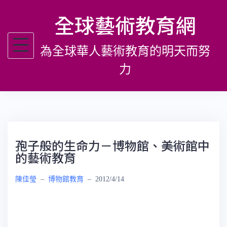
跳
全球藝術教育網
至
主
為全球華人藝術教育的明天而努
要
內
力
容
孢子般的生命力－博物館、美術館中
的藝術教育
陳佳瑩
–
博物館教育
–
2012/4/14