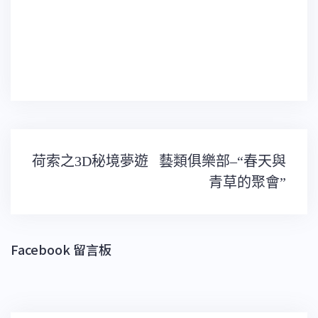
文
荷索之3D秘境夢遊
藝類俱樂部–“春天與
章
導
青草的聚會”
覽
Facebook 留言板