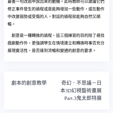
最後一句改由甲說出來的動機。此時教師可以建議它們
修正事件發生的過程或是能夠增加一些動作，或在動作
中改變弱勢或受傷的人。對話的過程就能夠自然又順
暢。
創意是一種轉換的過程，這三個練習的目的除了尋找
戲劇動作外，更強調學生在情境建立和轉換時事否充分
展現靈活性，是否達到流暢和變通的創意的要求。
文
劇本的創意教學
奇幻．不思議－日
章
導
本3D幻視藝術畫展
覽
Part.3鬼太郎特展