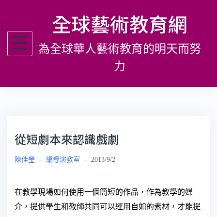
跳
全球藝術教育網
至
主
為全球華人藝術教育的明天而努
要
內
力
容
從短劇本來認識戲劇
陳佳瑩
–
編導演教室
–
2013/9/2
在教學現場如何使用一個簡短的作品，作為教學的媒
介，提供學生和教師共同可以運用自如的素材，才能提