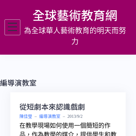
跳
全球藝術教育網
至
主
為全球華人藝術教育的明天而努
要
內
力
容
編導演教室
從短劇本來認識戲劇
陳佳瑩
–
編導演教室
–
2013/9/2
在教學現場如何使用一個簡短的作
品，作為教學的媒介，提供學生和教