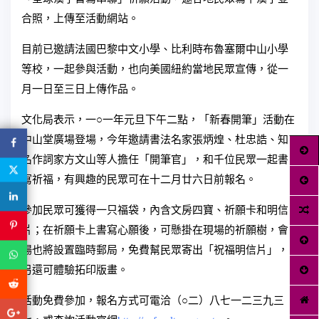
合照，上傳至活動網站。
目前已邀請法國巴黎中文小學、比利時布魯塞爾中山小學
等校，一起參與活動，也向美國紐約當地民眾宣傳，從一
月一日至三日上傳作品。
文化局表示，一○一年元旦下午二點，「新春開筆」活動在
中山堂廣場登場，今年邀請書法名家張炳煌、杜忠誥、知
名作詞家方文山等人擔任「開筆官」，和千位民眾一起書
寫祈福，有興趣的民眾可在十二月廿六日前報名。
參加民眾可獲得一只福袋，內含文房四寶、祈願卡和明信
片；在祈願卡上書寫心願後，可懸掛在現場的祈願樹，會
場也將設置臨時郵局，免費幫民眾寄出「祝福明信片」，
另還可體驗拓印版畫。
活動免費參加，報名方式可電洽（○二）八七一二三九三