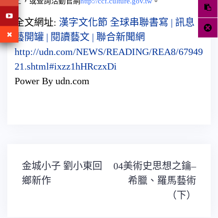
七，或查詢活動官網
http://ccf.culture.gov.tw
。
全文網址:
漢字文化節 全球串聯書寫 | 訊息
藝開罐 | 閱讀藝文 | 聯合新聞網
http://udn.com/NEWS/READING/REA8/67949
21.shtml#ixzz1hHRczxDi
Power By udn.com
文
金城小子 劉小東回
04美術史思想之鑰–
章
導
鄉新作
希臘、羅馬藝術
覽
（下）