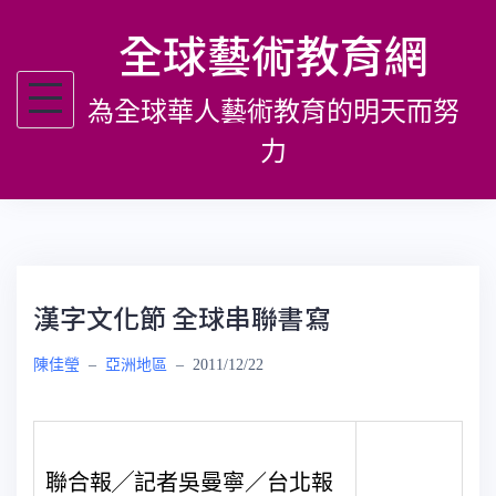
跳
全球藝術教育網
至
主
為全球華人藝術教育的明天而努
要
內
力
容
漢字文化節 全球串聯書寫
陳佳瑩
–
亞洲地區
–
2011/12/22
聯合報╱記者吳曼寧／台北報