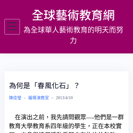
跳
全球藝術教育網
至
主
為全球華人藝術教育的明天而努
要
內
力
容
為何是「春風化石」？
陳佳瑩
–
編導演教室
–
2013/4/10
在演出之前，我先請問觀眾—-他們是一群
教育大學教育系四年級的學生，正在本校實