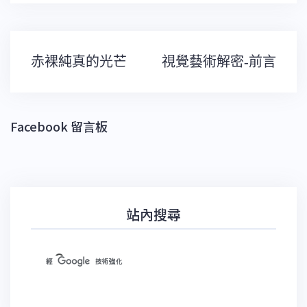
文
赤裸純真的光芒
視覺藝術解密-前言
章
導
覽
Facebook 留言板
站內搜尋