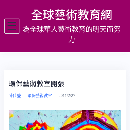
跳
全球藝術教育網
至
主
為全球華人藝術教育的明天而努
要
內
力
容
環保藝術教室開張
陳佳瑩
–
環保藝術教室
–
2011/2/27