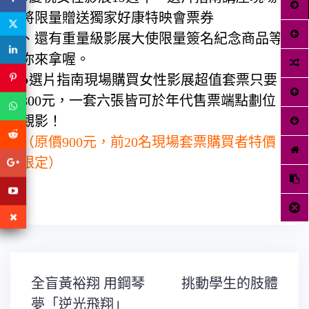
將限量贈送獨家好康特映會票券
、還有重量級影展大使限量簽名紀念商品等
你來拿喔。
●選片指南現場購買女性影展超值套票只要
800元，一套六張皆可於年代售票端點劃位
觀影
！
（原價900元，前20名現場套票購買者特價
限定）
文
全盲黃裕翔 用鋼琴
挑動學生的肢體
章
導
夢「逆光飛翔」