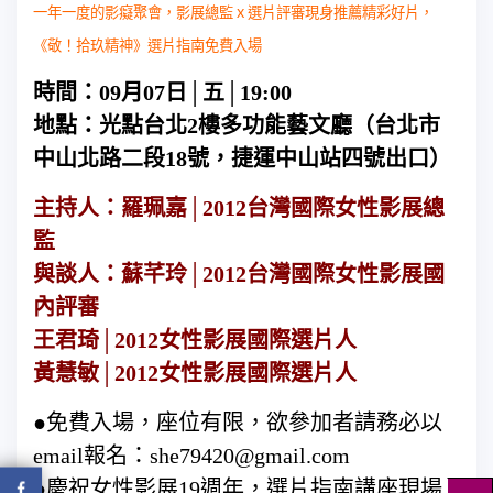
一年一度的影癡聚會，影展總監ｘ選片評審現身推薦精彩好片，
《敬！拾玖精神》選片指南免費入場
時間：09月07日│五│19:00
地點：光點台北2樓多功能藝文廳（台北市
中山北路二段18號，捷運中山站四號出口）
主持人：羅珮嘉│2012台灣國際女性影展總
監
與談人：蘇芊玲│2012台灣國際
女性影展國
內評審
王君琦│2012女性影展國際選片人
黃慧敏│2012女性影展國際選片人
●免費入場，座位有限，欲參加者請務必以
email報名：she79420@gmail.com
●慶祝女性影展19週年，選片指南講座現場