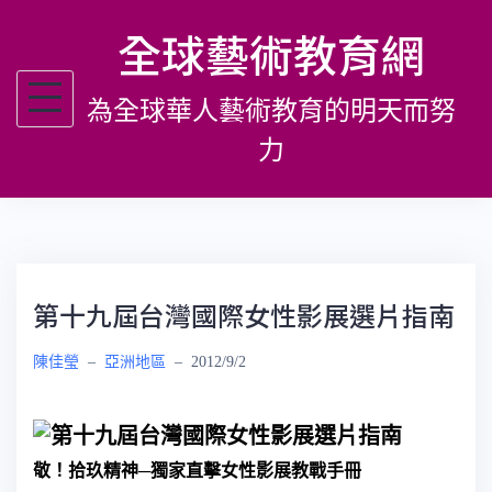
跳
全球藝術教育網
至
主
為全球華人藝術教育的明天而努
要
內
力
容
第十九屆台灣國際女性影展選片指南
陳佳瑩
–
亞洲地區
–
2012/9/2
敬！拾玖精神─獨家直擊女性影展教戰手冊