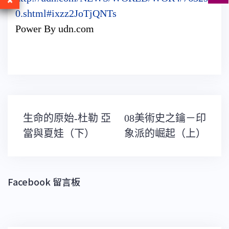
0.shtml#ixzz2JoTjQNTs
Power By udn.com
文
生命的原始-杜勒 亞
08美術史之鑰－印
章
導
當與夏娃（下）
象派的崛起（上）
覽
Facebook 留言板