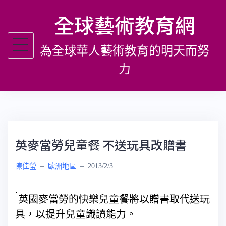
跳
全球藝術教育網
至
主
為全球華人藝術教育的明天而努
要
內
力
容
英麥當勞兒童餐 不送玩具改贈書
陳佳瑩
–
歐洲地區
–
2013/2/3
英國麥當勞的快樂兒童餐將以贈書取代送玩
具，以提升兒童識讀能力。