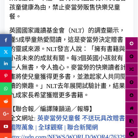
孩童健康為由，禁止麥當勞販售快樂兒童
餐。
英國國家識讀基金會（NLT）的調查顯示，
僅5成學童熱愛閱讀，這是麥當勞決定贈書
的靈感來源。NLT發言人說：「擁有書籍與
小孩未來的成就有關。每3個英國小孩就有
一人無書，令人擔心。麥當勞的快樂讀者計
畫將使兒童獲得更多書，並激起家人共同閱
讀的樂趣。」NLT去年展開試驗計畫，結果
九成家長希望獲贈更多書籍。
【聯合報╱編譯陳韻涵／報導】
全文網址:
英麥當勞兒童餐 不送玩具改贈書 |
國際萬象 | 全球觀察 | 聯合新聞網
http://udn.com/NEWS/WORLD/WOR4/763290