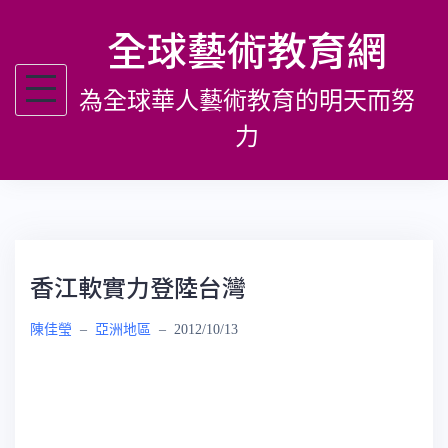
跳
全球藝術教育網
至
主
為全球華人藝術教育的明天而努
要
內
力
容
香江軟實力登陸台灣
陳佳瑩
–
亞洲地區
–
2012/10/13