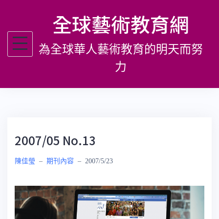
跳
全球藝術教育網
至
主
為全球華人藝術教育的明天而努
要
內
力
容
2007/05 No.13
陳佳瑩
–
期刊內容
–
2007/5/23