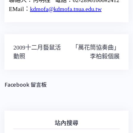
聯絡人：何明桂 電話：02-28961000#2412
EMail：
kdmofa@kdmofa.tnua.edu.tw
文
2009十二月藝鼠活
「萬花筒協奏曲」
章
導
動照
李柏毅個展
覽
Facebook 留言板
站內搜尋