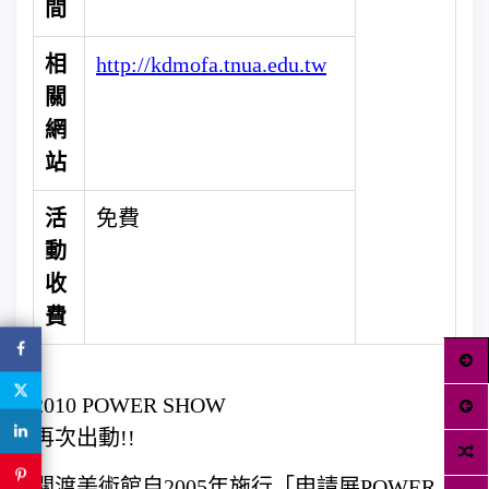
間
相
http://kdmofa.tnua.edu.tw
關
網
站
活
免費
動
收
費
2010 POWER SHOW
再次出動!!
關渡美術館自2005年施行「申請展POWER