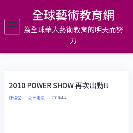
跳
全球藝術教育網
至
主
為全球華人藝術教育的明天而努
要
內
力
容
2010 POWER SHOW 再次出動!!
陳佳瑩
–
亞洲地區
–
2010/4/4