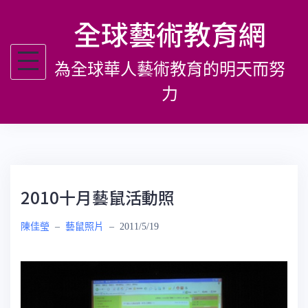
跳
全球藝術教育網
至
主
為全球華人藝術教育的明天而努
要
內
力
容
2010十月藝鼠活動照
陳佳瑩
–
藝鼠照片
–
2011/5/19