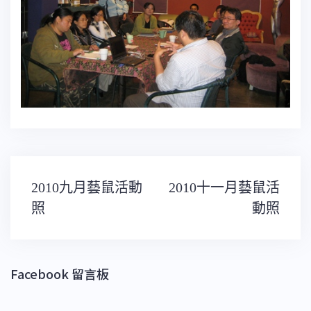
文
2010九月藝鼠活動
2010十一月藝鼠活
章
導
照
動照
覽
Facebook 留言板