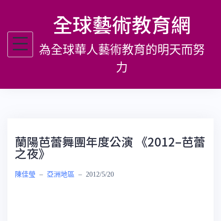
跳
全球藝術教育網
至
主
為全球華人藝術教育的明天而努
要
內
力
容
蘭陽芭蕾舞團年度公演 《2012–芭蕾
之夜》
陳佳瑩
–
亞洲地區
–
2012/5/20