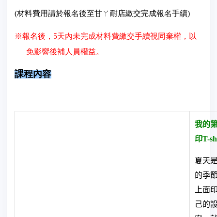
(
材料費用請於報名後至甘ㄚ耐店繳交完成報名手續)
※報名後，5天內未完成材料費繳交手續視同棄權，以
免影響後補人員權益。
課程內容
我的
印T-sh
夏天
的季
上面
己的