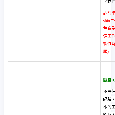
林
／
課前
二
shirt
色系
備工
製作
服
。
)
隨身
D
不需
經驗
本的
的時