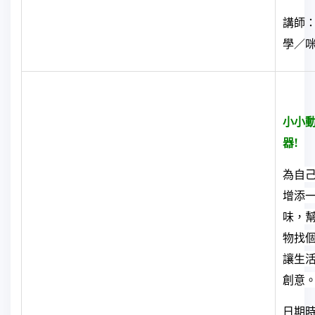
講師
學／
小小
器!
為自
增添
味，
物找
讓生
創意
日期