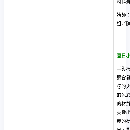
材料
講師
姐／
夏日
手與
遇會
樣的火
的色
的材
交疊
麗的
界，