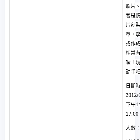
照片
著是
片刻
章，
或作
相當
喔！
動手
日期
2012/
下午
1
17:00
人數：