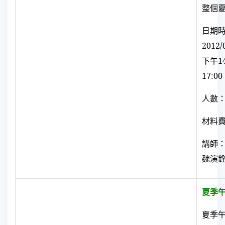
整個
日期
2012/
下午
1
17:00
人數：
材料
講師
魏演
夏季
夏季