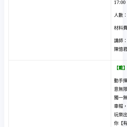
17:00
人數：
材料
講師
陳憶
【戴
動手
意無
獨一
車帽
玩樂
你【