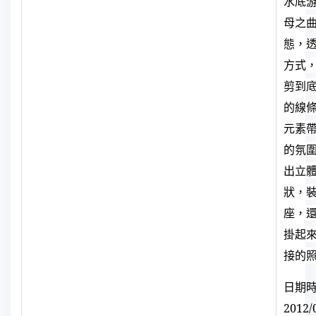
水底
母之
態，
方式
剪到
的線
元素
的氛
出立
狀，
座，
掛起
接的
日期
2012/