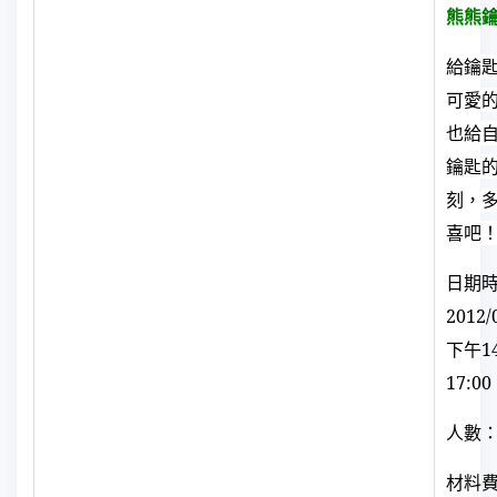
熊熊
給鑰
可愛
也給
鑰匙
刻，
喜吧
日期
2012/
下午
1
17:00
人數：
材料