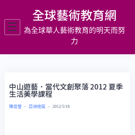
跳
全球藝術教育網
至
主
為全球華人藝術教育的明天而努
要
內
力
容
中山遊藝．當代文創聚落 2012 夏季
生活美學課程
陳佳瑩
–
亞洲地區
–
2012/5/18