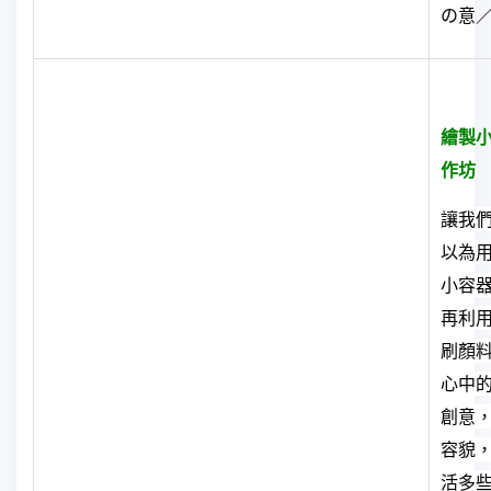
の意
繪製
作坊
讓我
以為
小容
再利
刷顏
心中
創意
容貌
活多