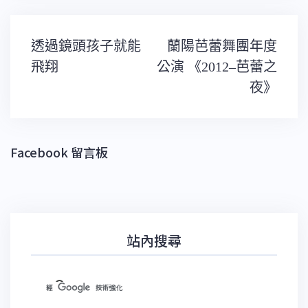
文
透過鏡頭孩子就能
蘭陽芭蕾舞團年度
章
導
飛翔
公演 《2012–芭蕾之
覽
夜》
Facebook 留言板
站內搜尋