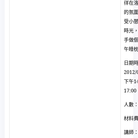
徉在
的氛
受小
時光
手做
午睡
日期
2012/
下午
1
17:00
人數：
材料
講師