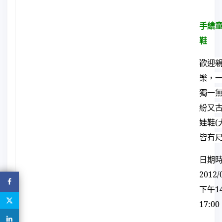
手繪
鞋
歡迎
樂，
獨一
紛又
娃鞋(
皆有尺
日期
2012/
下午
1
17:00