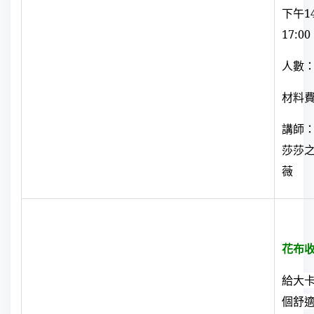
下午
1
17:00
人數：
材料
講師：
莎莎
薇
花布
給大
個舒