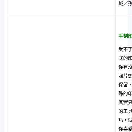
城
／
手刻
受不
式的
你有
照片
保留
殊的
其實
的工
巧，就
你喜