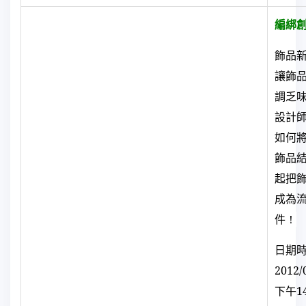
編綁
飾品
讓飾
調乏
設計
如何
飾品
起把
成為
件
！
日期
2012/
下午
1