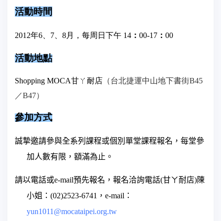
活動時間
：
：
2012年6
、
7
、
8月
，每周日下午
14
00-17
00
活動地點
Shopping MOCA甘ㄚ耐店
（台北捷運中山地下書街B45
／B47）
參加方式
誠摯邀請參與全系列課程或個別單堂課程報名
，
每堂參
加人數有
限，額滿為止。
請以電話或e-mail預先報名，報名洽詢電話(甘ㄚ耐店)陳
小姐：
(02)2523-6741
，e-mail：
yun1011@mocataipei.org.tw