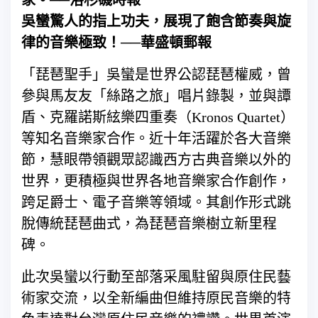
家。──洛杉磯時報
吳蠻驚人的指上功夫，展現了飽含節奏與旋
律的音樂極致！──華盛頓郵報
「琵琶聖手」吳蠻是世界公認琵琶權威，曾
參與馬友友「絲路之旅」唱片錄製，並與譚
盾、克羅諾斯絃樂四重奏（Kronos Quartet）
等知名音樂家合作。近十年活躍於各大音樂
節，慧眼帶領觀眾認識西方古典音樂以外的
世界，更積極與世界各地音樂家合作創作，
跨足爵士、電子音樂等領域。其創作形式跳
脫傳統琵琶曲式，為琵琶音樂樹立新里程
碑。
此次吳蠻以行動至部落采風駐留與原住民藝
術家交流，以全新編曲但維持原民音樂的特