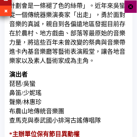
計劃會是一條褪了色的絲帶」。近年來吳蠻
從一個傳統器樂演奏家「出走」，勇於面對
音樂的真誠，親自到各偏遠地區發掘目前存
在於農村、地方戲曲、部落等最原始的音樂
力量，將這些百年未曾改變的祭典與音樂帶
進卡內基音樂廳等藝術表演殿堂，讓各地音
樂家以及素人藝術家成為主角。
演出者
琵琶/吳蠻
鼻笛/少妮瑤
聲樂/林惠珍
布農山地傳統音樂團
查馬克與泰武國小排灣古謠傳唱隊
*主辦單位保有節目異動權