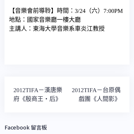
【音樂會前導聆】時間：3/24（六）7:00PM
地點：國家音樂廳一樓大廳
主講人：東海大學音樂系車炎江教授
文
2012TIFA－漢唐樂
2012TIFA－台原偶
章
導
府《殷商王‧后》
戲團《人間影》
覽
Facebook 留言板