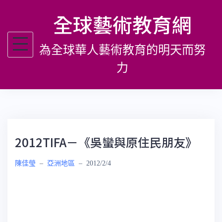
跳
全球藝術教育網
至
主
為全球華人藝術教育的明天而努
要
內
力
容
2012TIFA－《吳蠻與原住民朋友》
陳佳瑩
–
亞洲地區
–
2012/2/4