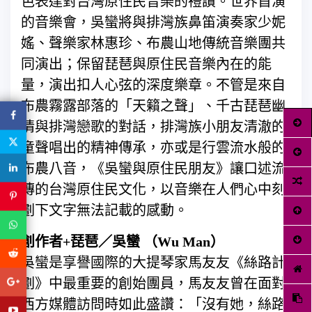
色表達對台灣原住民音樂的禮讚。世界首演
的音樂會，吳蠻將與排灣族鼻笛演奏家少妮
媱、聲樂家林惠珍、布農山地傳統音樂團共
同演出；保留琵琶與原住民音樂內在的能
量，演出扣人心弦的深度樂章。不管是來自
布農霧露部落的「天籟之聲」、千古琵琶幽
情與排灣戀歌的對話，排灣族小朋友清澈的
童聲唱出的精神傳承，亦或是行雲流水般的
布農八音，《吳蠻與原住民朋友》讓口述流
傳的台灣原住民文化，以音樂在人們心中刻
劃下文字無法記載的感動。
創作者+琵琶／吳蠻 （Wu Man）
吳蠻是享譽國際的大提琴家馬友友《絲路計
劃》中最重要的創始團員，馬友友曾在面對
西方媒體訪問時如此盛讚：「沒有她，絲路