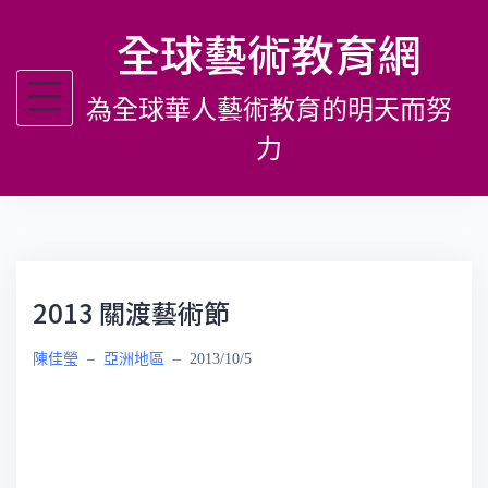
跳
全球藝術教育網
至
主
為全球華人藝術教育的明天而努
要
內
力
容
2013 關渡藝術節
陳佳瑩
–
亞洲地區
–
2013/10/5