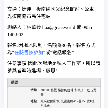
交通：捷運－板南缐國父紀念館站、公車－
光復南路市民住宅站
聯絡人：林華鈴 hua@gnae.world 或 0955-
140-902
報名:因場地限制，名額為30名，報名方式
為”
在臉書按參加
“或”電話報名”
注意事項:因此次場地是私人工作室，所以請
參與者準時進場，感恩!
摘要
活動
201909藝鼠:格拍的趣味-和孩子一起玩動
畫
地點
九采數位影像
,
光復南路417巷155號1樓
,
台北市
,