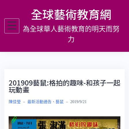
跳
全球藝術教育網
至
主
為全球華人藝術教育的明天而努
要
內
力
容
201909藝鼠:格拍的趣味-和孩子一起
玩動畫
陳佳瑩
–
最新活動通告
、
藝鼠
–
2019/9/21