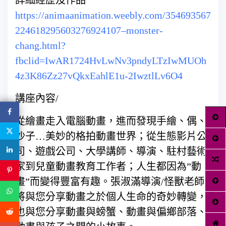
https://animaanimation.weebly.com/354693567
224618295603276924107–monster-
chang.html?
fbclid=IwAR1724HvLwNv3pndyLTzIwMUOh
4z3K86Zz27vQkxEahlE1u-2IwztlLv6O4
講座內容/
從繪畫走入電腦動畫，進而發現手繪、偶、
沙子…美妙的格拍動畫世界；從生態影片公
司、遊戲公司、大學講師、導演、駐村藝術
家到兒童動畫教育工作者；人生都因為”動
畫”而變得豐富有趣。張淑滿導演/怪獸老師
將與您分享動畫之於個人生命的奇妙轉變，
也與您分享動畫與螃蟹、動畫與偏鄉部落、