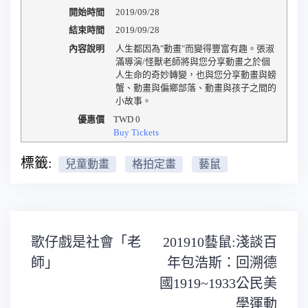
開始時間
2019/09/28
結束時間
2019/09/28
內容說明
人生都因為"動畫"而變得豐富有趣。張淑
滿導演/怪獸老師將與您分享動畫之於個
人生命的奇妙轉變，也與您分享動畫與螃
蟹、動畫與偏鄉部落、動畫與孩子之間的
小故事。
優惠價
TWD
0
Buy Tickets
標籤:
兒童動畫
格拍定畫
藝鼠
文
歌仔戲是社會「老
201910藝鼠:淺談百
章
導
師」
年包浩斯：回溯德
覽
國1919~1933公民美
學運動