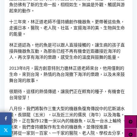
魚彷彿有了新的生命一般，栩栩如生。無論是外觀、觸感與游
起來的動作。
十三年來，林正道老師不僅持續創作機器魚。更帶著這些魚，
走遍日本，醫院、老人院、社區，宣揚海洋的美、生物與生命
的能量。
林正道認為，他的魚是可以跟人直接接觸的，
讓生病的孩子直
接與機器魚互動，為那些已經不再有機會近距離接近海洋的
人，
再次享有海洋的樂趣，感受生命的溫度與鼓舞的能量。
2013年8月，圓方創意特別力邀林正道老師來台，他用僅剩的
生命，來到台灣，熱情的為台灣撒下海洋的樂趣，
以及未來鼓
舞台灣的故事。
很期待，這樣的熱情傳遞，讓我們正在孵育的種子，
有機會在
台灣發芽！
八月份，我們將製作三隻大型的機器魚復育傳說中的尼斯湖水
怪，長頸龍（五米），以及近三米的儒艮（
海牛）以及海龜。
另外，正在製作12隻一米以內的機器魚，以及一台水上輪椅 。
未來，我們會持續製作有生命的機器魚，並傳授推廣。
更將從一家到ㄧ百家、一千家的醫院、老人院、學校去分享，