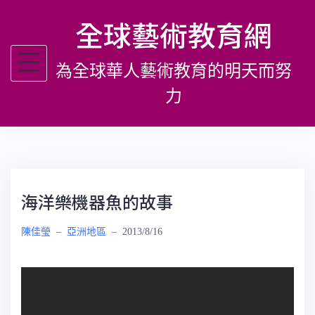
跳
全球藝術教育網
至
主
為全球華人藝術教育的明天而努
要
內
力
容
海洋樂機器魚的故事
陳佳瑩
–
亞洲地區
–
2013/8/16