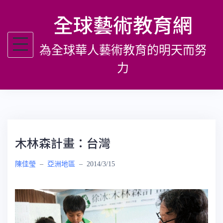
跳
全球藝術教育網
至
主
為全球華人藝術教育的明天而努
要
內
力
容
木林森計畫：台灣
陳佳瑩
–
亞洲地區
–
2014/3/15