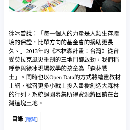
徐冰曾說：「每一個人的力量是人類生存環
境的保證，比單方向的基金會的捐助更長
久。」2013年的《木林森計畫：台灣》從曾
受莫拉克風災重創的三地門鄉啟動，我們稱
呼參與徐冰現場教學的孩童為「森林戰
士」。同時也以Open Data的方式將繪畫教材
上網，號召更多小戰士投入畫樹創造大森林
的行列，系統迴圈募集所得資源將回饋在台
灣這塊土地。
目錄
[
隱藏
]