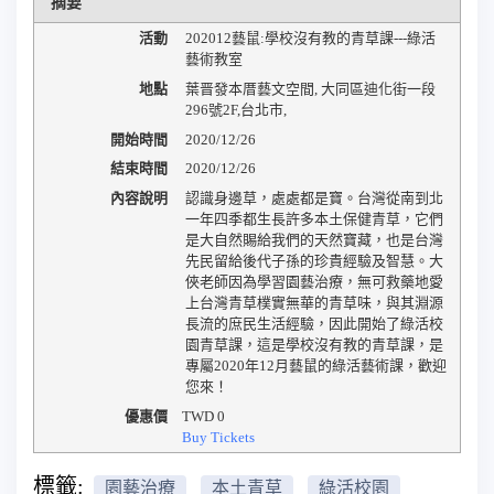
摘要
活動
202012藝鼠:學校沒有教的青草課---綠活
藝術教室
地點
葉晋發本厝藝文空間
,
大同區迪化街一段
296號2F
,
台北市
,
開始時間
2020/12/26
結束時間
2020/12/26
內容說明
認識身邊草，處處都是寶。台灣從南到北
一年四季都生長許多本土保健青草，它們
是大自然賜給我們的天然寶藏，也是台灣
先民留給後代子孫的珍貴經驗及智慧。大
俠老師因為學習園藝治療，無可救藥地愛
上台灣青草樸實無華的青草味，與其淵源
長流的庶民生活經驗，因此開始了綠活校
園青草課，這是學校沒有教的青草課，是
專屬2020年12月藝鼠的綠活藝術課，歡迎
您來！
優惠價
TWD
0
Buy Tickets
標籤:
園藝治療
本土青草
綠活校園