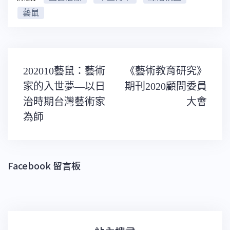
藝鼠
文
202010藝鼠：藝術
《藝術教育研究》
章
導
家的入世夢—以日
期刊2020顧問委員
覽
治時期台灣藝術家
大會
為師
Facebook 留言板