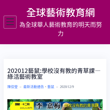
跳
全球藝術教育網
至
主
為全球華人藝術教育的明天而努
要
內
力
容
202012藝鼠:學校沒有教的青草課—
綠活藝術教室
陳佳瑩
–
最新活動通告
、
藝鼠
–
2020/12/9