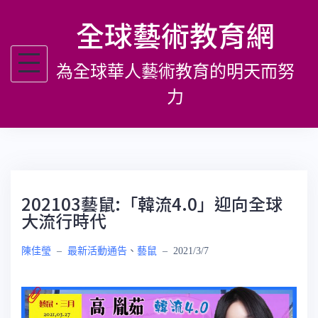
跳
全球藝術教育網
至
主
為全球華人藝術教育的明天而努
要
內
力
容
202103藝鼠:「韓流4.0」迎向全球
大流行時代
陳佳瑩
–
最新活動通告
、
藝鼠
–
2021/3/7