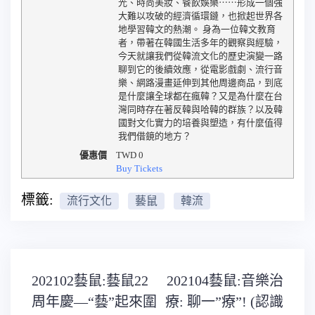
光、時尚美妝、餐飲娛樂⋯⋯形成一個強
大難以攻破的經濟循環鏈，也掀起世界各
地學習韓文的熱潮。 身為一位韓文教育
者，帶著在韓國生活多年的觀察與經驗，
今天就讓我們從韓流文化的歷史演變一路
聊到它的後續效應，從電影戲劇、流行音
樂、網路漫畫延伸到其他周邊商品，到底
是什麼讓全球都在瘋韓？又是為什麼在台
灣同時存在著反韓與哈韓的群族？以及韓
國對文化實力的培養與塑造，有什麼值得
我們借鏡的地方？
優惠價
TWD
0
Buy Tickets
標籤:
流行文化
藝鼠
韓流
文
202102藝鼠:藝鼠22
202104藝鼠:音樂治
章
導
周年慶—“藝”起來圍
療: 聊一”療”! (認識