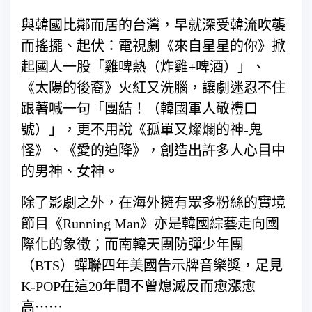
與韓國比鄰而居的台灣，早就深受韓流吹襲
而搖擺、起伏：電視劇《來自星星的你》掀
起國人一股「雞啤熱（炸雞+啤酒）」、
《太陽的後裔》火紅又洗腦，讓劇迷忍不住
跟著喊一句「團結！（韓國軍人敬禮口
號）」，更不用說《孤單又燦爛的神-鬼
怪》、《愛的迫降》，創造出許多人心目中
的男神、女神。
除了影劇之外，在海外擁有眾多粉絲的實境
節目《Running Man》亦是韓國綜藝走向國
際化的象徵；而南韓天團防彈少年團
（BTS）蟬聯四年美國告示牌音樂獎，足見
K-POP在這20年間不曾熄滅反而愈漲愈
高⋯⋯