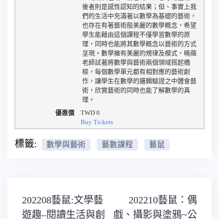
後者則是感性認知的結果；但、事實上我
們的生活中充滿著以數學為基礎的藝術，
也存在有著藝術般美麗的數學概念，希望
學生能藉由這個課程不僅學習數學的原
理，同時也能將其數學概念以藝術的方式
呈現。數學擁有美麗的規律及模式，曉蘋
老師試著將數學與藝術兩個領域搭起橋
樑，每個數學單元都有相對應的藝術創
作，讓學生在數學的邏輯驗證之中體會藝
術，欣賞藝術的同時也能了解數學的真
理。
優惠價
TWD
0
Buy Tickets
標籤:
數學與藝術
藝數課程
藝鼠
文
202208藝鼠:文學藝
202210藝鼠：偶
章
導
遊趣–閱讀生活與創
戲、攝影與塗鴉~公