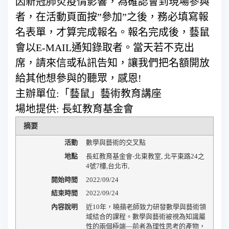
因新冠肺炎疫情影響，為確認會到現場參與
者，在活動頁面按”參加”之後，務必填寫報
名表單，才算完成報名。報名完成後，藝鼠
會以E-MAIL通知錄取者。當天若不克出
席，請來信或私訊告知，讓我們把名額開放
給其他想參與的聽眾，感恩!
主辦單位:「藝鼠」藝術教育講座
場地提供: 長虹教育基金會
摘要
活動
數學與藝術的交叉點
地點
長虹教育基金會-北東教室
,
北平東路24之
4號7樓
,
台北市
,
開始時間
2022/09/24
結束時間
2022/09/24
內容說明
近10年，曉蘋老師致力研發數學與藝術領
域結合的課程。數學與藝術被視為知識屬
性的兩個極端—前者為理性思考的產物，