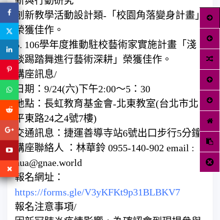
新與行動研究
創新教學活動設計類-「校園角落變身計畫」
榮獲佳作。
5. 106學年度推動駐校藝術家實施計畫「淺
談踢踏舞進行藝術深耕」榮獲佳作。
講座訊息/
日期：9/24(六)下午2:00～5：30
地點：長虹教育基金會-北東教室(台北市北
平東路24之4號7樓)
交通訊息：捷運善導寺站6號出口步行5分鐘
講座聯絡人 ：林華鈴 0955-140-902 email :
hua@gnae.world
報名網址：
https://forms.gle/V3yKFKt9p31BLBKV7
報名注意事項/