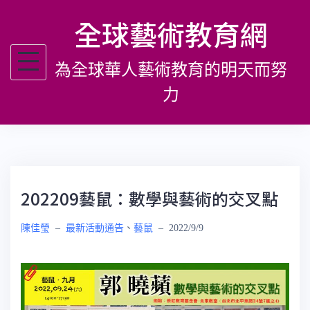
跳
全球藝術教育網
至
主
為全球華人藝術教育的明天而努
要
內
力
容
202209藝鼠：數學與藝術的交叉點
陳佳瑩
–
最新活動通告
、
藝鼠
–
2022/9/9