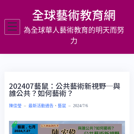
跳
全球藝術教育網
至
主
為全球華人藝術教育的明天而努
要
內
力
容
202407藝鼠：公共藝術新視野─與
誰公共？如何藝術？
陳佳瑩
–
最新活動通告
、
藝鼠
–
2024/7/6