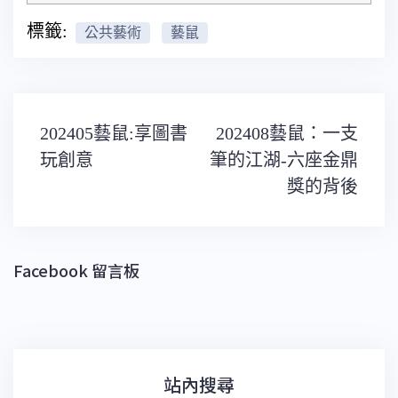
標籤:
公共藝術
藝鼠
文
202405藝鼠:享圖書
202408藝鼠：一支
章
導
玩創意
筆的江湖-六座金鼎
覽
獎的背後
Facebook 留言板
站內搜尋