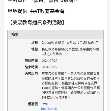
主辦單位:「藝鼠」藝術教育講座
場地提供: 長虹教育基金會
【美感教育通訊系列活動】
摘要
活動
公共藝術新視野─與誰公共？如何藝術？
地點
長虹教育基金會-北東教室
,
北平東路24號
7樓之4
,
台北市
,
開始時間
2024/07/27
結束時間
2024/07/27
內容說明
甚麼是公共藝術？一般人對公共藝術有甚
麼樣的理解？當今的公共藝術又有著如何
多樣的風貌？ 藝術家陳宏偉將以在業界
15年的經驗，分享國內外公共藝術作品案
例與自身創作經驗，希望帶給大家新的視
野與對未來的想像。
優惠價
TWD
0
Buy Tickets