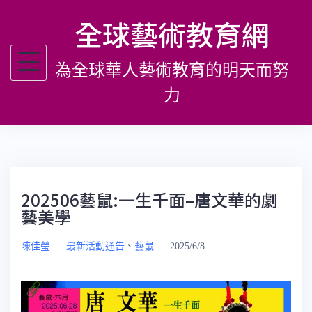
跳
全球藝術教育網
至
主
為全球華人藝術教育的明天而努
要
內
力
容
202506藝鼠:一生千面–唐文華的劇
藝美學
陳佳瑩
–
最新活動通告
、
藝鼠
–
2025/6/8