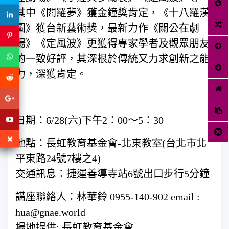
其中《閻羅夢》獲金鐘獎肯定，《十八羅漢
圖》獲台新藝術獎，最新力作《關公在劇
場》《定風波》更獲得專家學者及觀眾朋友
的一致好評，其深根於傳統又力求創新之能
力，深獲肯定。
日期：6/28(六)下午2：00～5：30
地點：長虹教育基金會-北東教室(台北市北
平東路24號7樓之4)
交通訊息：捷運善導寺站6號出口步行5分鐘
講座聯絡人：林華鈴 0955-140-902 email :
hua@gnae.world
場地提供: 長虹教育基金會