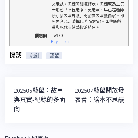
文能武，怎樣的細膩作表，怎樣成為王院
士形容「不僅能唱，更能演，早已超過傳
統京劇表演局限」的戲曲表演藝術家。 講
座內容: 1.京劇四大行當解說。 2.傳統戲
曲與現代表演藝術的結合。
優惠價
TWD
0
Buy Tickets
標籤:
京劇
藝鼠
文
202505藝鼠：故事
202507藝鼠開放發
章
導
與真實-紀錄的多面
表會：繪本不思議
覽
向
Facebook 留言板