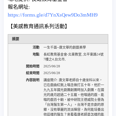
報名網址:
https://forms.gle/d7YnXsQew9Do3mMH9
【美感教育通訊系列活動】
摘要
活動
一生千面--唐文華的劇藝美學
地點
長虹教育基金會-北東教室
,
北平東路24號
7樓之4
,
台北市
,
開始時間
2025/06/28
結束時間
2025/06/28
內容說明
講座簡介: 唐文華老師自十歲坐科以來，
已在戲曲紅氈上唱念做打五十年，他於一
九九五年國光劇團創團時加入劇團，在國
光的歳月超過二十五載。他唱過的戲、能
唱的戲百十齣，被中研院王德威院士譽為
「台灣鬚生第一人」。台灣不是京劇的原
鄉，沒有華麗的流派陣容，為何能培養出
他這樣的鬚生？來看看唐老師是怎樣的能