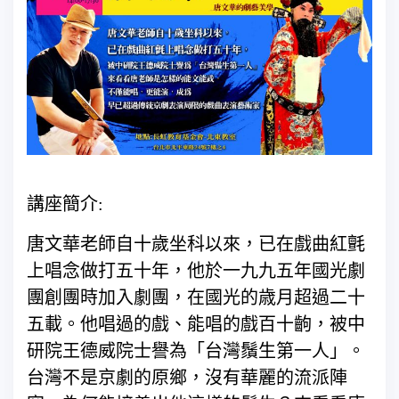
講座簡介:
唐文華老師自十歲坐科以來，已在戲曲紅氈
上唱念做打五十年，他於一九九五年國光劇
團創團時加入劇團，在國光的歳月超過二十
五載。他唱過的戲、能唱的戲百十齣，被中
研院王德威院士譽為「台灣鬚生第一人」。
台灣不是京劇的原鄉，沒有華麗的流派陣