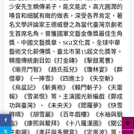
少安先生嫡傳弟子，能文能武，高亢圓潤的
嗓音和細膩有緻的做表，深受各界肯定，著
名文學評論家王德威譽之為當代臺灣京劇老
生首席名角。曾獲國軍文藝金像獎最佳生角
獎、中國文藝獎章、SGI文化賞、全球中華
藝術文化薪傳獎、臺北市第15屆文化獎等。
精擅傳統劇目如《打金磚》《擊鼓罵曹》
《瑜亮鬥智》《趙氏孤兒》《瓊林宴》《群
借華》《一捧雪》《四進士》《失空斬》
《烏盆記》《斬黃袍》《轅門斬子》《天雷
報》《雪弟恨》等。主演國光新編戲《鄭成
功與臺灣》、《未央天》《閻羅夢》《快雪
時晴》《胡雪巖》《百年戲樓》《水袖與胭
脂》《康熙與鰲拜》《十八羅漢圖》《關公
在劇場》《孝莊與多爾袞》《定風波》等。